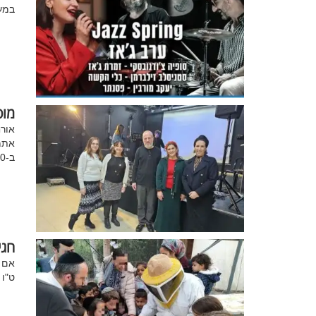
במע
מופ
אור
אתמו
ב-7.10
חגי
אם ט
ט"ו 