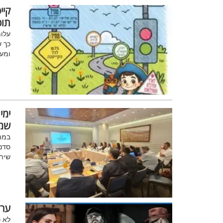
קיי
תוכ
כך ש
ומע
ימי
שמ
במה
סדנא
שיתו
ערב
לא כ