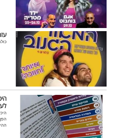
עזר
כולם
היכ
לעל
היכל
הפך 
ההיכ