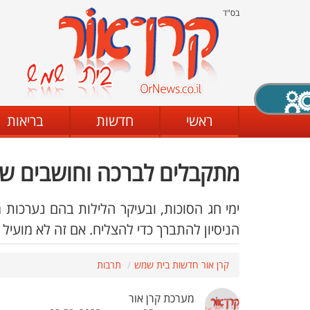
בס"ד
X סגירה
ראשי
חדשות
בריאות
מתקבלים לברכה וחושבים ש
דת
מצב שחור - לבן
קביעת ניגודיות
ימי חג הסוכות, ובעיקר הלילות בהם נערכות 
הניסיון להתברך כדי להצליח. אם זה לא מועיל 
ים
גופן קריא
הגדלת האתר
קרן אור חדשות בית שמש
תרבות
מערכת קרן אור