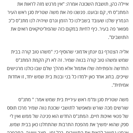
איילה כהן, תושבת השכונה אמרה: "אין מרגש מזה לראות את
המתנ"ס חי, קם ובועט. פגשנו פה את משה שטרית סגן ראש העיר
הנמרץ שלנו שעובד בשבילנו כל הזמן וגרם שיהיה לנו מתנ"ס כ"כ
מפואר פה בעיר. כיף לחיות במקום כזה שהפוליטיקאים רואים את
התושבים".
אליה הצטרף גם יונתן אדמוני שהוסיף כי: "משהו טוב קורה בבית
שמש ומשהו טוב קורה בנווה שמיר. זה לא רק הקמת המתנ"ס
החדשה והפתיחה שלו אתמול אלא מהלך שלם שבו כולנו מרגישים
שייכים. בחוג אחד כאן ילמדו כל בני ובנות בית שמש יחד, זו אחדות
אמיתית".
משה שטרית סגן ומ"מ ראש עיריית בית שמש אמר: " מתנ"ס
שורשים מכה שורש ומאפשר לתושבי שכונת נווה שמיר מרכז תוסס
של פנאי ואיכות חיים. המתנ"ס החדש הוא פנינה של ממש ואין לי
ספק שהוא ימשיך את מהפכת התרבות שהתחלנו כאן בבית שמש.
אנחנו נמשיך לראות את התושבים, בכל זמן , מצב ושעה. המהפכה