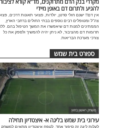
מקררי בנק הדם מתרוקנים, מד"א קורא לציבור
להגיע ולתרום דם באופן מיידי
אין דם!! ישנם חולי סרטן, יולדות, פצועי תאונות דרכים, פצוע
צה"ל ומטופלים רבים נוספים בבתי החולים ברחבי הארץ,
הממתינים למנות דם שיאפשרו את המשך הטיפול בהם. ללא
תרומות דם מהציבור, לא ניתן יהיה להמשיך ולספק את כל
צורכי מערכת הבריאות.
ספורט בית שמש
משחק ראשון בחוץ
עירוני בית שמש בליגה א- איצטדיון תחילה
לעלות ליגה זה סיפור אחד, לטפח איצטדיון מתאים למשחק 