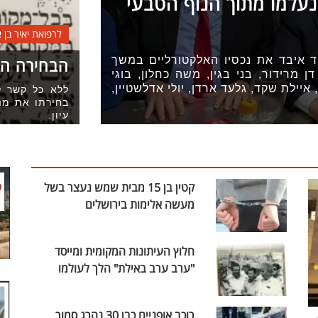
 נעלמו מתוך הנוף הטבעי
לרפואת יאיר בן 
ד איבד את נכסיו האלקטורליים במשך
הבחירה הח
 מרידור, בני בגין, משה כחלון, בוגי
 איילת שקד, גלעד ארדן, יולי אדלשטיין,
בחירתו את מהל
עיון.
קטין בן 15 מבית שמש נעצר בשל
מעשה אלימות בירושלים
חלוץ העיתונות המקומית ומייסד
"ערב ערב באילת" הלך לעולמו
רוכב אופניים כבן 30 נהרג סמוך