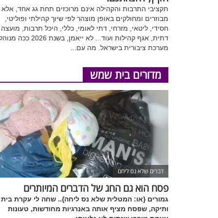
תקציבי התרבות והקהילה אינם מרוכזים תחת גג אחד, אלא
מבוזרים ומחולקים באופן מוצהר לפי שיוך קהילתי ופוליטי,
חסידי, ליטאי, מזרחי, דתי לאומי, כללי, היכל תרבות, מועצה
דתית, אגף קהילות ועוד... לא ייאמן, בשנת 2026 ככ
מערכת ציבורית בישראל. מה עם...
מדורים בית שמש
דברים שלא נס ליחם
פסח הוא גם החג של הדברים המיותרים
גמורים {או: המטלית שלא נס ליחה}.. שחה לי עקרת בית
ותיקה, שפסח מציף אותה באנרגיות מחודשות, טעונות