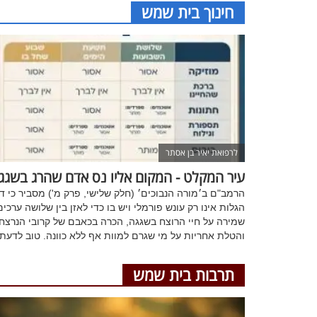
חינוך בית שמש
לרפואת יאיר בן אסתר
עיר המקלט - המקום אליו נס אדם שהרג בשגג
הרמב"ם ב׳מורה הנבוכים׳ (חלק שלישי, פרק מ') מסביר כי די
הגלות אינו רק עונש פורמלי ויש בו כדי לאזן בין שלושה ערכים
שמירה על חיי הרוצח בשגגה, הכרה בכאבם של קרובי הנרצח,
והטלת אחריות על מי שגרם למוות אף ללא כוונה. טוב לדעת.
תרבות בית שמש