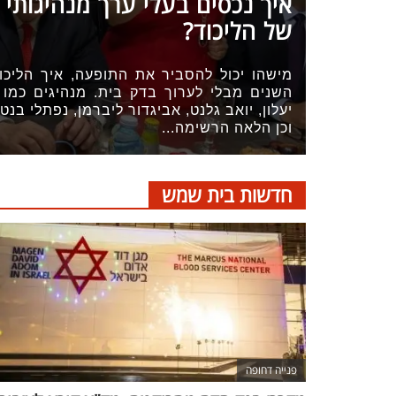
איך נכסים בעלי ערך מנהיגותי
של הליכוד?
הדגשת קישורים
הדגשת כותרות
מישהו יכול להסביר את התופעה, איך הליכו
השנים מבלי לערוך בדק בית. מנהיגים כמו דן
יעלון, יואב גלנט, אביגדור ליברמן, נפתלי בנט,
וכן הלאה הרשימה...
כבר
כיבוי הבהובים
התאמת קריאה
חדשות בית שמש
ההגדרות
 נגישות
 ESN
פנייה דחופה