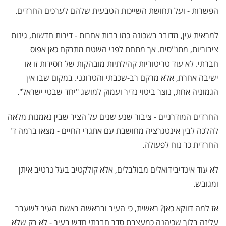
הפשרות - ועל תחושת השייכות הטבעית שלהם לערכים החרדים.
למראית עין, מדובר בשכונה כמו רבות אחרות - דירות חדשות, גינות
ציבוריות, מתנ"סים. אך מתחת לפני השטח מתרקם כאן אפוס
חברתי. לא עוד טריטוריות קהילתיות מובהקות של חסידות זו או
ישיבה אחרת, אלא מרקם רב-שכבתי והטרוגני. במקום שבו אין
הגמוניה אחת, נוצר ביטוי נדיר ועמוק למושג "יחד שבטי ישראל".
החרדים המודרניים - ציבור שנע שנים על הציר שבין נאמנות מלאה
להלכה לבין אינטגרציה מחושבת עם אתגרי החיים - מצאו ברמה ד'
החרדית כר נוח לפעולה.
לא עוד אינדיבידואלים מבולבלים, אלא קולקטיב בעל נרטיב איתן
ומגובש.
אז למה דווקא כאן? ראשית, כי העיר ובראשה ראשת העיר לשעבר
עליזה בלוך שכיהנה כמעצבת סדר חברתי חדש בעיר - לא רק שלא