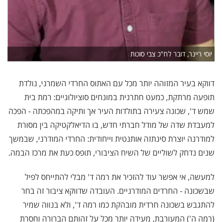
יוסי ריינר, דובר לח"כ צבי סוכות
דווקא בעיר המזוהה יותר מכל עם האתוס החרדי השמרני, נולדת
תופעה מרתקת, כמעט חתרנית במונחים סוציולוגיים: רמת בית
שמש ד', שכונה צעירה בתולדות העיר אך ותיקה במהפכתה - הפכה
למעבדת שדה של מודל חברתי חדש, בו הדיאלקטיקה בין מסורת
למודרנה יוצרת סינתזה אותנטית וייחודית: החרדי המודרני, שבמשך
שנים נדחק לשוליים של השיח הציבורי, תופס כעת את מרכז הבמה.
למעשה, אי אפשר עוד להזכיר את רמה ד' מבלי להתייחס לפיל
שבשכונה - החרדים המודרניים. העובדה שדווקא ציבור זה בחר
להתגבש בשכונה חרדית מובהקת כמו רמה ד', ולא בנווה שמיר
(רמה ה') המעורבת, מעידה יותר מכל על זהותם הברורה וחסרת