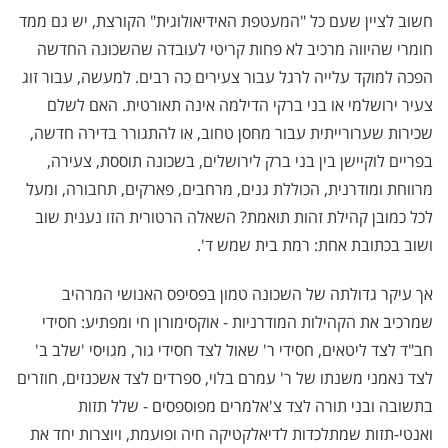
חשוב לציין שעם כל "המעטפת האידיאולוגית" הקורצת, יש גם ממד
חומרי שהיווה מרכיב לא פחות קריטי לעובדה שהשכונה החדשה
הפכה למוקד עלייה לרגל עבור צעירים כה רבים. למעשה, עבור זוג
צעיר ירושלמי או בני ברקי הדילמה אינה תאורטית. האם לשלם
שכירות שערורייתית עבור מחסן טחוב, או להתגורר בדירה חדשה,
בפריים לוקיישן בין בני ברק לירושלים, בשכונה תוססת, צעירה,
מרווחת ומודרנית, הכוללת גנים, מרחבים, פארקים, תחבורה, ומעל
לכל כמובן קהילת זהות תואמת? השאלה הרטורית הזו נענית שוב
ושוב בכתובת אחת: רמת בית שמש ד'.
אך עיקר גדולתה של השכונה טמון בפסיפס האנושי המרהיב
שמרכיב את הקהילות המודרניות - אוקסימורון חי ומפתיע: חסידי
חב"ד לצד ליטאים, חסידי ר' שאול לצד חסידי גור, מגויסי 'שלב ב'
לצד נאמני משנתו של ר' עמרם בלוי, ספרדים לצד אשכנזים, חוזרים
בתשובה ובני תורה לצד צ'אלמרים מפוספסים - שלל תזות
ואנטי-תזות שמתלכדות לדיאלקטיקה חיה ופועמת, ויוצרות יחד את