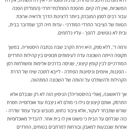
ללא מערכת חינוכית סדורה, ערכית ומוסרית - אין לה תשתית, אין לה
המשכיות, ואין לה קיום. מהפכת הממלכתי־חרדי (הממ"ח) הפכה
עבור רבים לסמן המובהק ביותר לרצינות הדרך ולראיה ארוכת
הטווח של הציבור החרדי המודרני - עדות חיה לכך שמדובר בבית,
ובית לא נוטשים. להפך - עליו נלחמים.
ורמה ד', ללא ספק, היא זירת הקרב שבה נכתבה היסטוריה. במשך
תקופה הייתה השכונה עדה לעימותים תכופים בין קהילות החרדים
המודרניים לבין קומץ קיצוני, שניסה בדרכים אלימות ומשולחות רסן
- הפגנות, איומים וניסיונות הפחדה - לייבא לתוכה שיח של הדרת
הקהילות ולהשתלט על זהותה של השכונה המתהווה.
אך לראשונה, (אולי בהיסטוריה?) הניסיון הזה לא רק שנבלם אלא
התרסק. אותם קיצונים גילו כי מולם לא ניצבת עוד אוכלוסייה חסרת
שורש שתבחר לעקור, אלא ציבור נחוש, מגובש ובעל עמוד שדרה -
כזה שנלחם על הבית כי פשוט אין לו בית אחר. להבדיל מאוכלוסיות
אחרות שנכנעות למאבק ובורחות למרחבים בטוחים, החרדים