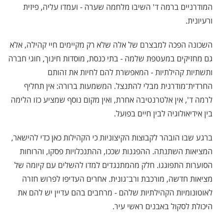
המודרניים ברמה ד' השיבו מלחמה שערה - ועמדו עליה, פיזית
ורעיונית.
השכונה הפכה למבצרם של אלה שלא רק מקיימים חיי קהילה, אלא
גם מחזיקים במעטפת שלמה - בתי כנסת, מוסדות חינוך, חוגי חברה
ותשתיות קהילתיות - המאפשרת להם לחיות את זהותם
החרדית־מודרנית מבלי להתנצל. המשמעות ברורה: אין תחליף
לרמה ד', אין אלטרנטיבה אחרת, ואין מקום נוסף שמציע כזו הלימה
בין אידיאולוגיה לבין חיים בפועל.
ברגע שבו הובהר לקבוצות הקיצוניות כי הקהילות כאן כדי להישאר,
המציאות השתנתה. ההפגנות שככו, ההתנכלויות פסקו, והרוחות
הסוערות התפוגגו. חלק מהמתנגדים למדו להשלים עם קיומה של
מציאות חדשה, מורכבת ורב־גונית. אחרים העדיפו לפרוש חזרה
לאוטונומיות הקהילתיות שלהם - מרחבים בהם עדיין יש להם את
היכולת לסקול באבנים ראשי עיר.