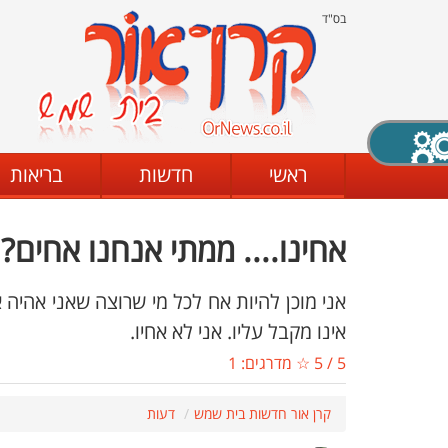
בס"ד
X סגירה
ראשי
חדשות
בריאות
אחינו.... ממתי אנחנו אחים?
דת
מצב שחור - לבן
קביעת ניגודיות
אני מוכן להיות אח לכל מי שרוצה שאני אהיה 
אינו מקבל עליו. אני לא אחיו.
5
/
5
☆ מדרגים:
1
ים
גופן קריא
הגדלת האתר
קרן אור חדשות בית שמש
דעות