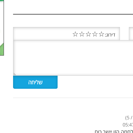
☆
☆
☆
☆
☆
דירוג:
)
5
חמה הזו.יישר כוח