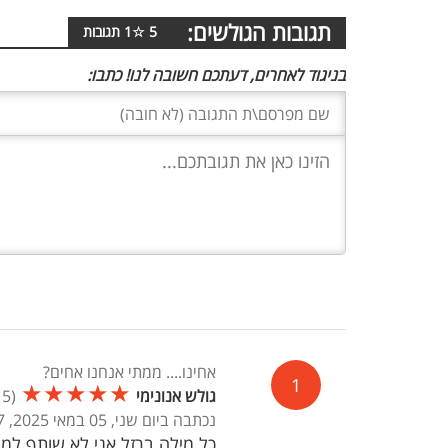
תגובות הגולשים:
5
☆
1
תגובות
בניגוד לאחרים, דעתכם חשובה לנו! כתבו:
אחינו.... ממתי אנחנו אחים?
1
★
★
★
★
★
גולש אנונימי
(
5
/
נכתבה ביום שני, 05 במאי 2025, 05:47
כל מילה ברזל אני לא שותף למל