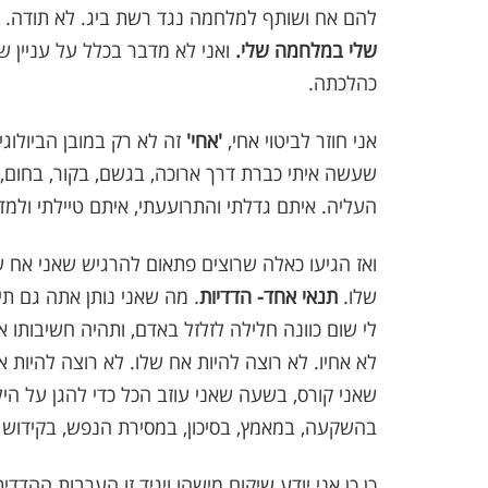
להם אח ושותף למלחמה נגד רשת ביג. לא תודה.
שלי במלחמה שלי.
ואני לא מדבר בכלל על עניין 
כהלכתה.
אני חוזר לביטוי אחי,
'אחי'
זה לא רק במובן הביולוגי
שעשה איתי כברת דרך ארוכה, בגשם, בקור, בחום, 
העליה. איתם גדלתי והתרועעתי, איתם טיילתי ולמד
ואז הגיעו כאלה שרוצים פתאום להרגיש שאני אח ש
שלו.
תנאי אחד- הדדיות
. מה שאני נותן אתה גם תי
לי שום כוונה חלילה לזלזל באדם, ותהיה חשיבותו א
לא אחיו. לא רוצה להיות אח שלו. לא רוצה להיו
שאני קורס, בשעה שאני עוזב הכל כדי להגן על הילד
בהשקעה, במאמץ, בסיכון, במסירת הנפש, בקידוש
כן כן אני יודע שיקום מישהו ויגיד זו הערבות ה