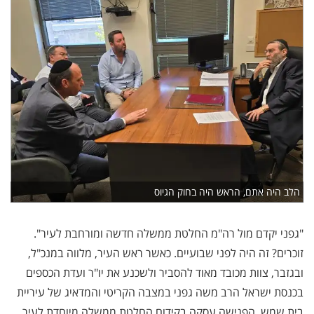
הלב היה אתם, הראש היה בחוק הגיוס
"גפני יקדם מול רה"מ החלטת ממשלה חדשה ומורחבת לעיר".
זוכרים? זה היה לפני שבועיים. כאשר ראש העיר, מלווה במנכ"ל,
ובגזבר, צוות מכובד מאוד להסביר ולשכנע את יו"ר ועדת הכספים
בכנסת ישראל הרב משה גפני במצבה הקריטי והמדאיג של עיריית
בית שמש. הפגישה עסקה בקידום החלטת ממשלה מיוחדת לעיר