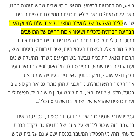
בוצע, מה בתכניות לביצוע ומה אין סיכוי שבית שמש תיהנה ממנו.
האם עשה זאת? כנראה שלא. תוכנית הממשלתית לפיתוח בית
שמש
כללה השקעה של למעלה מחצי מיליארד ש"ח לחיזוק העיר
מבחינה חברתית-כלכלית ושיפור איכות החיים של התושבים
.
התוכנית כוללת שיפור בתחבורה ציבורית, בניית מוסדות ציבור,
חיזוק מוניציפלי, הכשרות תעסוקתיות, שירותי רווחה, ביטחון אישי,
תרבות ופנאי. התוכנית גובשה בשיתוף עם משרדי ממשלה שונים
ועם עיריית בית שמש, ומתייחסת לגידול האוכלוסייה המהיר בעיר.
חלק בוצע שוטף, חלק ממתין... אין נייר בעירייה שמתמצת
אההחלטה ההיא וגורלה. מהתכניות ההן נותרו כנראה רק סעיפים
בגוגל, חלפו 3 שנים וחצי, ובית שמש עדיין מושיטה יד. הפעם ליור
ועדת כספים שהראש שלו שחוק בנושא גיוס בכלל...
עכשיו אחרי שגפני כבר אינו יור וועדת הכספים, וגפני כבר אינו
במעמד הזה שיכול ללחוש על אוזנו של נתניהו כדי לקדם תכנית
כלשהי, מה? מי הפסיד? המשבר בכנסת ישפיע גם על בית שמש.