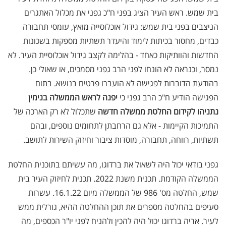
בית שמש. ראש העיר הציג בפני ח"כ גפני את מכלול האתגרים
הניצבים בפני בית שמש: גידול אוכלוסייה מואץ, עומסי תחבורה
כבדים, מחסור בכיתות לימוד והיעדר תשתיות מספקות בשכונות
החדשות והוותיקות כאחד - בהלימה לקצב גידול אוכלוסיית העיר. לא
נמסר, וכנראה לא הונחו לפני הרב גפני מסמכים, או שאולי כן.
בהודעת הדוברות לפגישה לא הועברו פרטים בנושא. בתום
הפגישה הודיע ח"כ הרב גפני כי
יפנה לראש הממשלה בנימין
נתניהו לקידום החלטת ממשלה חדשה
שתכלול לא רק הארכה של
התמיכות הקיימות - אלא גם הרחבתן לתחומים נוספים, ובהם
תשתיות, רווחה, תחבורה, מוסדות ציבור וחיזוק השירות לתושב.
גפני בודאי יכול היה לשאול את ברדוגו, מה עשיתם בתוכנית החלטת
הממשלה הקודמת. תכנית משנת 2022. תכנית לחיזוק העיר בית
שמש, החלטה מס' 986 של הממשלה מיום 16.1.22. עשרות
סעיפים בהחלטה מספרים את תוכן ההחלטה ההיא, גורלית ממש
לעיר. אריה ברדוגו יכול היה להכין ולהניח לפני יו"ר הכספים, מה