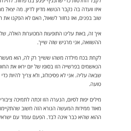
לקבל החלטות כדי שהנגיף יפגע בנו פחות. להילחם
איזו וועדה בה נקבר הנושא מדיון לדיון. מה יצא
שוב בפנים, ואז נחזור לשאול, האם לא הפקנו את ה
איך זה, באות עלינו התופעות המכוערות האלה, של
ההשוואה, אני מרגיש שזה שייך.
לקחת בכח מילדה משהו ששייך רק לה, הוא מעשה ש
הנאשמים בפרשייה הזו בסופו של יום יראו את החו
שבאה עליה. אני לא פסיכולוג, ולא צריך להיות כד
טועה.
מילים יפות לסיום, הנערה הזו זכתה לתמיכה ציבור
מאוד ממידות המעשה הנורא הזה חשוב שהתקיימו.
ההוא שהיא כבר אינה לבד. הפעם עומד עם ישראל 