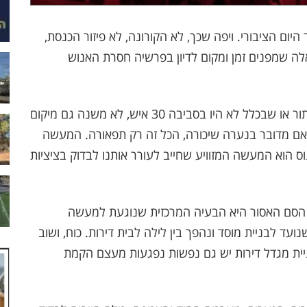
ום הציבורי. ויפה שכך, לא הקורונה, לא פיזור הכנסת,
ה שמפנים זמן ומקום לדיון בפרשיה חסרת האנוש
לא משנה כמה גברים אנסו, לא משנה אם עמדו בתור או שבכלל לא היו בסביבה 30 איש, לא משנה גם מיקום
 אם מדובר בנערה שיכורה, הכל זה רק תפאורה. המעשה
וס, אינוס ילדה, נערה או רק בת 16, האינוס הוא המעשה המזוויע שחייב לעורר אותנו לבדוק בציציות
 הסם האסור היא הבעיה המרכזית שנוגעת למעשה
 לבניית מוסד ונהפך בין לילה לבית דירות. כוח, ושוב
ניית מגדל דירות יש גם נפשות נפגעות מעצם הקמת