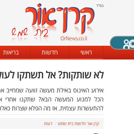
בס"ד
X סגירה
ראשי
חדשות
בריאות
לא שותקות? אל תשתקו לעול
דת
מצב שחור - לבן
קביעת ניגודיות
אירוע האינוס באילת מעשה זוועה שמחייב את
הכל למנוע המעשה הבא? שתקנו אחרי איי
להתעשרות עצמית. אז מה הפלא שצרות כאלה 
ים
גופן קריא
הגדלת האתר
קרן אור חדשות בית שמש
דעות