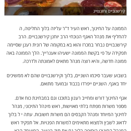
קירשנוביים ורוזנצוייג
הממונה על החינוך, ראש העיר ד"ר עליזה בלוך החליטה, ה
להחליף את מנהל האגף הנוכחי הרב יוחנן קירשנבויים. הרב
קירשנבויים נבחר במכרז והוא בא במקומה של רונית רענן שסיימה
תפקידה על פי בקשת הממונה ישעיהו אענרייך. הלך הממונה באה
ממונה חדשה, והיא רוצה מנהל מתאים לאמונתה ולדרכה.
בשבוע שעבר סיכמו השניים, בלוך וקירשנבויים שהם לא ממשיכים
יחד באגף. השניים ייפרדו בכבוד ובמועד מתואם.
אגף החינוך דורש ומחייב רענון בתוכנו וגם במבחינת כוח אדם.
מספר משרות מפתח בלתי מאוישות, ראש מינהל התיכוני, מנהל
לחינוך המיוחד ומנהל הקבסים הם משרות חשובות. עתה י ל בלוך
לדאוג לשבץ ולמצוא מתאימים למשרות הפנויות. אל תפקיד ראש
המנהל החינוכי הוסיפה בלוך גם את תיק הנוער. המועמד הבא