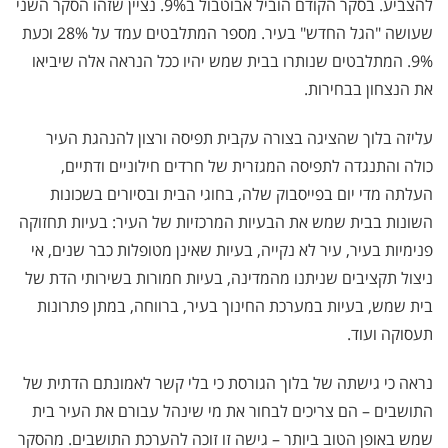
להצביע. בסקר הקודם הוביל אבוטבול ב9%. נציין שזהו הסקר השני
שעושה "הגל החדש" בעיר. מספר המתלבטים עמד על 28% וכעת
9%. המתלבטים שנותרו בבית שמש יהיו ככל הנראה אלה שיביאו
את הנצחון בבחירות.
עליזה בלוך שהציגה בצורה עקבית תפיסה ורצון להנהגת העיר
כולה והתנגדה לתפיסה המגזרית של חרדים חילוניים ודתיים,
העלתה מדי יום בפייסבוק שלה, בחוגי הבית ובסיורים בשכונות
השונות בבית שמש את הבעיות המרכזיות של העיר: בעיות תחזוקה
פנימיות בעיר, עיר לא נקייה, בעיות שאינן מטופלות כבר שנים, אי
ניצול תקציבים שניתנו מהמדינה, בעיות חמורות בשירותי הדת של
בית שמש, בעיות במערכת החינוך בעיר, ברווחה, במתן פתרונות
תעסוקה ועוד.
נראה כי גישתה של בלוך הגורסת כי בלי קשר לאמונתם הדתית של
התושבים – הם צריכים לבחור את מי שינהל עבורם את העיר בית
שמש באופן הטוב ביותר – גישה זו זוכה להערכת התושבים. מהסקר