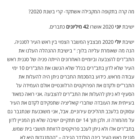
מה קרה בתקופה המקבילה אשתקד- קרי בשנת 2020?
ישיבת
יוני
2020 אושרו
42 מיליונים
כתברים.
ישיבת
יולי
2020 מבצבץ המשבר הצפוי בין ראש העיר לסגניה.
הנה מה שאומרת עליזה בלוך: " בישיבת ההנהלה העלנו את
התב"רים להצבעה וביומיים האחרונים הייתה פניה של סגנית ראש
העיר שלא לדון בתב"רים בגלל שלא הגשנו את התב"רים 10 ימי
עבודה מראש. כידוע בהסכמת החברים ניתן היה להעלות את
התבר"ים ולקדם את הפרויקטים הרלוונטיים אולם העמידה על
הסעיף לא ניתן להעלות את התב"רים להצבעה
.
אני רואה כמאוד
בעייתית את העובדה שחברי קואליציה שתפקידם לקדם את העיר
עסוקים בלעכב תהליכים עירוניים. אבל, אני משוכנעת שנתגבר גם
על מהמורה זו. ולכן תוך 14 יום תתקיים ישיבה שלא מן המניין לדון
בתב"רים אלו ולא ניתן לעכב פרויקטים לרווחת תושבי בית שמש
.
סגנית ראש העיר רינה הולנדר הגיבה – "ההתנגדות היא לא