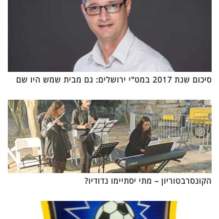
סיכום שנת 2017 במט"י ירושלים: גם מבית שמש היו שם
הקונסרבטוריון – מתי יסתיימו נדודיו?