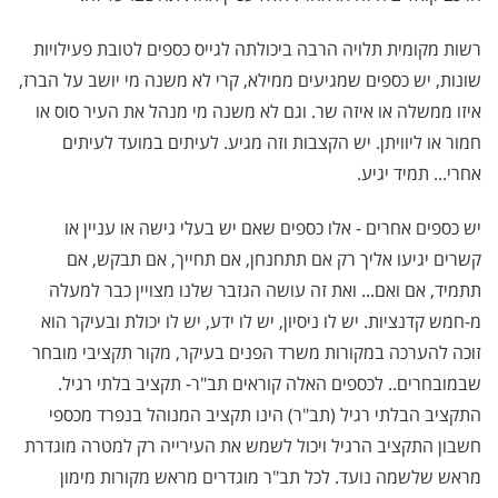
רשות מקומית תלויה הרבה ביכולתה לגייס כספים לטובת פעילויות
שונות, יש כספים שמגיעים ממילא, קרי לא משנה מי יושב על הברז,
איזו ממשלה או איזה שר. וגם לא משנה מי מנהל את העיר סוס או
חמור או ליוויתן. יש הקצבות וזה מגיע. לעיתים במועד לעיתים
אחרי... תמיד יגיע.
יש כספים אחרים - אלו כספים שאם יש בעלי גישה או עניין או
קשרים יגיעו אליך רק אם תתחנחן, אם תחייך, אם תבקש, אם
תתמיד, אם ואם... ואת זה עושה הגזבר שלנו מצויין כבר למעלה
מ-חמש קדנציות. יש לו ניסיון, יש לו ידע, יש לו יכולת ובעיקר הוא
זוכה להערכה במקורות משרד הפנים בעיקר, מקור תקציבי מובחר
שבמובחרים.. לכספים האלה קוראים תב"ר- תקציב בלתי רגיל.
התקציב הבלתי רגיל (תב"ר) הינו תקציב המנוהל בנפרד מכספי
חשבון התקציב הרגיל ויכול לשמש את העירייה רק למטרה מוגדרת
מראש שלשמה נועד
.
לכל תב"ר מוגדרים מראש מקורות מימון