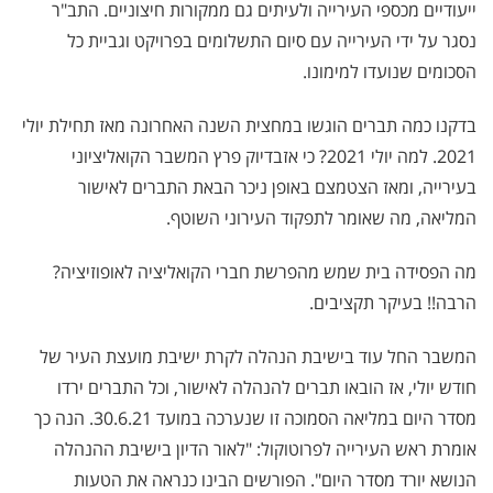
ייעודיים מכספי העירייה ולעיתים גם ממקורות חיצוניים. התב"ר
נסגר על ידי העירייה עם סיום התשלומים בפרויקט וגביית כל
הסכומים שנועדו למימונו
.
בדקנו כמה תברים הוגשו במחצית השנה האחרונה מאז תחילת יולי
2021. למה יולי 2021? כי אזבדיוק פרץ המשבר הקואליציוני
בעירייה, ומאז הצטמצם באופן ניכר הבאת התברים לאישור
המליאה, מה שאומר לתפקוד העירוני השוטף.
מה הפסידה בית שמש מהפרשת חברי הקואליציה לאופוזיציה?
הרבה!! בעיקר תקציבים.
המשבר החל עוד בישיבת הנהלה לקרת ישיבת מועצת העיר של
חודש יולי, אז הובאו תברים להנהלה לאישור, וכל התברים ירדו
מסדר היום במליאה הסמוכה זו שנערכה במועד 30.6.21. הנה כך
אומרת ראש העירייה לפרוטוקול: "לאור הדיון בישיבת ההנהלה
הנושא יורד מסדר היום". הפורשים הבינו כנראה את הטעות