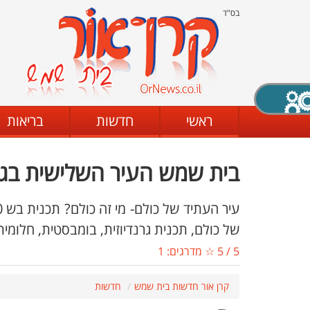
בס"ד
X סגירה
ראשי
חדשות
בריאות
בית שמש העיר השלישית בגו
דת
מצב שחור - לבן
קביעת ניגודיות
של כולם, תכנית גרנדיוזית, בומבסטית, חלומית
5
/
5
☆ מדרגים:
1
ים
גופן קריא
הגדלת האתר
קרן אור חדשות בית שמש
חדשות