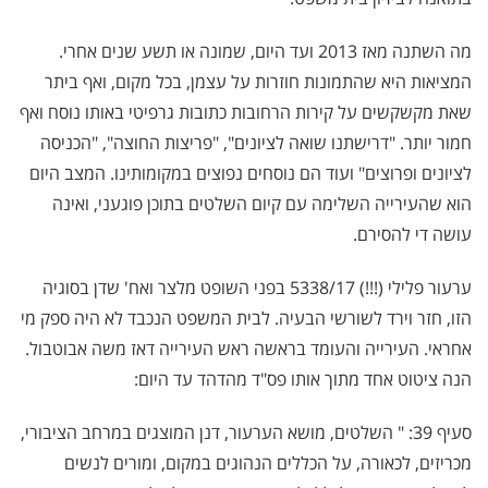
מה השתנה מאז 2013 ועד היום, שמונה או תשע שנים אחרי.
המציאות היא שהתמונות חוזרות על עצמן, בכל מקום, ואף ביתר
שאת מקשקשים על קירות הרחובות כתובות גרפיטי באותו נוסח ואף
חמור יותר. "דרישתנו שואה לציונים", "פריצות החוצה", "הכניסה
לציונים ופרוצים" ועוד הם נוסחים נפוצים במקומותינו. המצב היום
הוא שהעירייה השלימה עם קיום השלטים בתוכן פוגעני, ואינה
עושה די להסירם.
ערעור פלילי (!!!) 5338/17 בפני השופט מלצר ואח' שדן בסוגיה
הזו, חזר וירד לשורשי הבעיה. לבית המשפט הנכבד לא היה ספק מי
אחראי. העירייה והעומד בראשה ראש העירייה דאז משה אבוטבול.
הנה ציטוט אחד מתוך אותו פס"ד מהדהד עד היום:
סעיף 39: " השלטים, מושא הערעור, דנן המוצגים במרחב הציבורי,
מכריזים, לכאורה, על הכללים הנהוגים במקום, ומורים לנשים