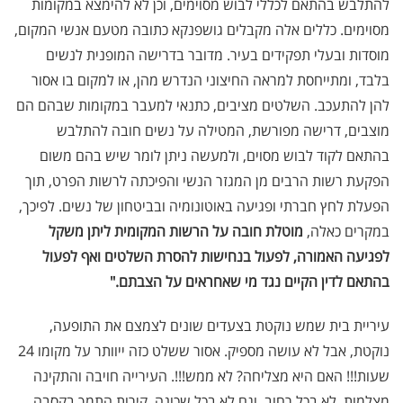
להתלבש בהתאם לכללי לבוש מסוימים, וכן לא להימצא במקומות
מסוימים. כללים אלה מקבלים גושפנקא כתובה מטעם אנשי המקום,
מוסדות ובעלי תפקידים בעיר. מדובר בדרישה המופנית לנשים
בלבד, ומתייחסת למראה החיצוני הנדרש מהן, או למקום בו אסור
להן להתעכב. השלטים מציבים, כתנאי למעבר במקומות שבהם הם
מוצבים, דרישה מפורשת, המטילה על נשים חובה להתלבש
בהתאם לקוד לבוש מסוים, ולמעשה ניתן לומר שיש בהם משום
הפקעת רשות הרבים מן המגזר הנשי והפיכתה לרשות הפרט, תוך
הפעלת לחץ חברתי ופגיעה באוטונומיה ובביטחון של נשים. לפיכך,
במקרים כאלה,
מוטלת חובה על
הרשות המקומית ליתן משקל
לפגיעה האמורה, לפעול בנחישות להסרת השלטים ואף
לפעול
בהתאם לדין הקיים נגד מי שאחראים על הצבתם
".
עיריית בית שמש נוקטת בצעדים שונים לצמצם את התופעה,
נוקטת, אבל לא עושה מספיק. אסור ששלט כזה ייוותר על מקומו 24
שעות!!! האם היא מצליחה? לא ממש!!!. העירייה חויבה והתקינה
מצלמות, לא בכל רחוב, וגם לא בכל שכונה, קירות התמך בקסבה