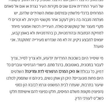
של העיר החרדית אינם שונים מקירות העיר נצרת או אום אל פאחם
המרוחים בדגלי פלשתין ובפרסום שמות השהידים שלהם, יש
מצלמה מגבוה בה ניתן לעקוב אחר מקשטי הקירות. לא זכורים לי
מקרי מעצר של קשקשנים כאלה. העירייה רכשה אמצעי מיוחד
למחיקת הכתובות ובהזדמנויות, כן בהזדמנויות ולא באופן קבוע,
יוצאים למבצע ניקיון. זה לא מה שנדרש מעירייה 'מתוקנת'. אני
טועה?
מי שיסייר היום בשכונות החרדיות יזדעזע, ולא צריך לסייר, צריך
לעבור במכונית, באוטובוס, ברגל סתם. כישורי הגרפיטי עוברים כל
דמיון, כל גבול!!!
אז היכן המרכז הרפורמי לדת ומדינה?
השלטים
היום פחות פוגעניים? היכן הן אותן נשים, ביניהם זו שתספק לכולנו
שיעור בתרבות, שעתרו לבית המשפט וגרמו לבזבוז הון כספי
(הפיצוי) מקופת משלם המיסים, חלקו כפיצוי להם אישית!!! חלקו
כשכ"ט לעורכי הדין.