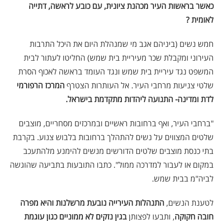
כאשר בראשות העיר מכהנת ציונית, עם כובע לראשה, דתייה
לאומית ?
חמש נשים (ביניהם אגב מי שמנהלת היום את היכל התרבות
העירוני ומקבלת שכר מעיריית בית שמש) החליטו לעתור לבית
המשפט נגד עיריית בית שמש ונגד העומד בראשה לאכוף הסרת
שלטי צניעות מרחבי העיר. אל העותרות הצטרף
המרכז הרפורמי
לדת ומדינה- התנועה ליהדות מתקדמת בישראל.
"ברחבי העיר, ואף ברחובות ראשיים ובמרכזים מסחריים, מוצבים
שלטים המצווים על נשים להתהלך ברחובות בלבוש צנוע. בקרבת
בתי כנסת מוצבים שלטים הדורשים מנשים להימנע מלהתעכב
במקום או לעבור למדרכה ממול". כתבו התובעות בתביעה שהוגשה
לביה"מ בבית שמש.
לטענת הנשים,
התנהלות העירייה נובעת מרשלנות והיא מפרה
חובה חקוקה
, ותבעו לפצותן
בגין נזקים לא ממוניים כגון עוגמת