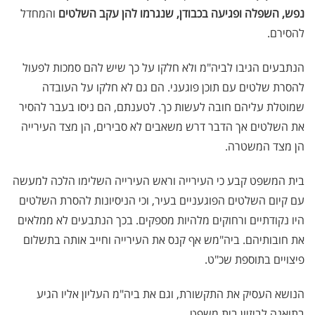
נפש, השפלה ופגיעה בכבודן, שנגרמו להן עקב השלטים
והמחדל
להסירם
.
הנתבעים הגיבו לביה"מ ולא חלקו על כך שיש להם סמכות לפעול
להסרת שלטים עם תוכן פוגעני. הם גם לא חלקו על העובדה
שמוטלת עליהם חובה לעשות כך. לטענתם, הם ניסו בעבר להסיר
את השלטים אך הדבר דרש משאבים לא סבירים, הן מצד העירייה
הן מצד המשטרה
.
בית המשפט קבע כי העירייה וראש העירייה השלימו הלכה למעשה
עם קיום השלטים הפוגעניים בעיר, וכי הניסיונות להסרת השלטים
היו נקודתיים ורחוקים מלהיות מספקים. בכך הנתבעים לא ממלאים
את חובותיהם
.
ביה"מש אף קנס את העירייה וחייב אותה בתשלום
פיצויים בתוספת שכ"ט.
הנושא העסיק את התקשורת, וגם את ביה"מ העליון אליו הגיע
בתואנה לביזיון בית משפט.