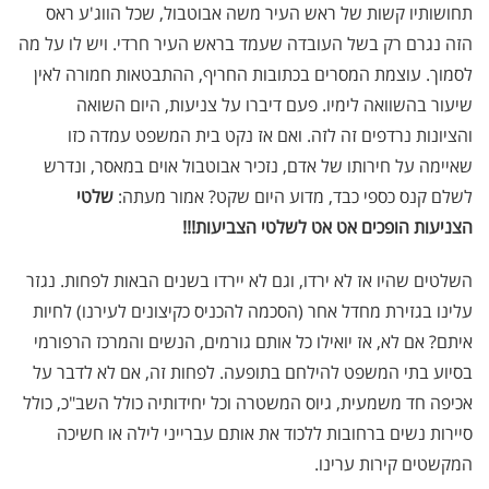
תחושותיו קשות של ראש העיר משה אבוטבול, שכל הווג'ע ראס
הזה נגרם רק בשל העובדה שעמד בראש העיר חרדי. ויש לו על מה
לסמוך. עוצמת המסרים בכתובות החריף, ההתבטאות חמורה לאין
שיעור בהשוואה לימיו. פעם דיברו על צניעות, היום השואה
והציונות נרדפים זה לזה. ואם אז נקט בית המשפט עמדה כזו
שאיימה על חירותו של אדם, נזכיר אבוטבול אוים במאסר, ונדרש
לשלם קנס כספי כבד, מדוע היום שקט? אמור מעתה:
שלטי
הצניעות הופכים אט אט לשלטי הצביעות!!!
השלטים שהיו אז לא ירדו, וגם לא יירדו בשנים הבאות לפחות. נגזר
עלינו בגזירת מחדל אחר (הסכמה להכניס כקיצונים לעירנו) לחיות
איתם? אם לא, אז יואילו כל אותם גורמים, הנשים והמרכז הרפורמי
בסיוע בתי המשפט להילחם בתופעה. לפחות זה, אם לא לדבר על
אכיפה חד משמעית, גיוס המשטרה וכל יחידותיה כולל השב"כ, כולל
סיירות נשים ברחובות ללכוד את אותם עברייני לילה או חשיכה
המקשטים קירות ערינו.