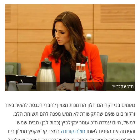
ח"כ ינקלביץ'
נאומים בני דקה הם חלון הזדמנות מצויין לחברי הכנסת להאיר באור
זרקורים נושאים שהתקשורת לא ממש מפנה להם תשומת הלב.
למשל, היום עמדה ח"כ עומר ינקילביץ (כחול לבן) מבית שמש
והפנתה את הפנים לאותו
חולה קורונה
במצב קל שקפץ מחלון בית
החולים פוריה בצפון. והוא היה רק כמשל לנקודה חשובה שאולי כל