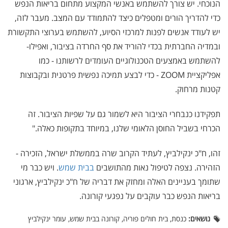
הנוכחי. יש צורך להשתמש באנשי המקצוע מתחום בריאות הנפש
כדי להדריך הורים ומטפלים כיצד להתמודד עם המצב. מעבר לזה,
יש לעודד אנשים לפנות למרכזי הסיוע, להשתמש בערוצי התקשורת
ובמדיה החברתית בכדי להוריד את סף החרדה בציבור, ואפילו-
להשתמש באמצעים הטכנולוגיים העומדים לרשותנו - כמו
אפליקציית ZOOM - כדי לבצע תמיכה נפשית פרטנית ובקבוצות
קטנות מרחוק.
תפקידנו כנבחרי הציבור היא לשמור גם על שפיות הציבור. זה
הכרחי בשביל החוסן הלאומי שלנו, במיוחד בתקופות כאלה."
זהו, ח"כ ינקילביץ, לעתיד הקרוב שרה בממשלת ישראל, הזכירה -
הזהירה. נצפה לטיפול נאות מהתושבים
בבית שמש
. ויש כבר מי
שתומך בעניינים האלה ומחזק את דבריה של ח"כ ינקילביץ, ארגוני
בריאות הנפש כבר עוקבים על נפגעי קורונה.
נושאים:
כנסת, בית חולים פוריה, קורונה בבית שמש, עומר ינקילביץ