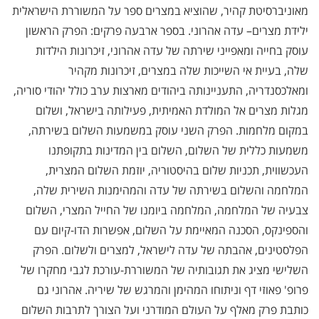
מאוניברסיטת קהיר, שהוציא במצרים ספר על המשוררת הישראלית
ילידת מצרים– עדה אהרוני. בספר ארבעה פרקים: הפרק הראשון
עוסק בחייה ומאפייני שירתה של עדה אהרוני, זיכרונות הילדות
שלה, בעיית אי השייכות שלה במצרים, זיכרונות מקהיר
ומאלכסנדריה, התעניינותה ביהודים מארצות ערב כולל יהודי סוריה,
מגלות מצרים אל המולדת האמיתית, פעילותה בישראל, ושלום
במקום מלחמות. הפרק השני עוסק במשמעות השלום בשירתה,
משמעות כללית של השלום, השלום בין המדינות בתקופתנו
העכשווית, תכניות שלום בהיסטוריה, יוזמת השלום המצרית,
המלחמה והשלום בשירתה של עדה והמהימנות השירית שלה,
צבעיה של המלחמה, המלחמה ביומנו של החייל המצרי, השלום
והספינקס, הסכנה המאיימת על השלום, אפשרות הדו-קיום עם
הפלסטינים, אהבתה של עדה לישראל, למצרים ולשלום. הפרק
השלישי מציג את תגובותיה של המשוררת-עורכת לגבי מחקרו של
פרופ' פאוזי דף וניתוחו המהימן והמרגש של שיריה. אהרוני גם
כותבת פרק מאלף על העולם המודרני ועל הצורך לתרבות השלום