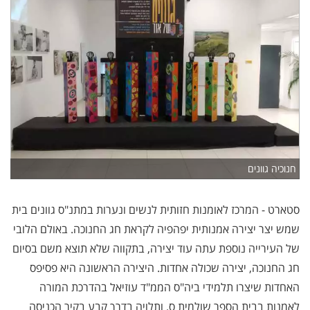
חנוכיה גוונים
סטארט - המרכז לאומנות חזותית לנשים ונערות במתנ"ס גוונים בית
שמש יצר יצירה אמנותית יפהפיה לקראת חג החנוכה. באולם הלובי
של העירייה נוספת עתה עוד יצירה, בתקווה שלא תוצא משם בסיום
חג החנוכה, יצירה שכולה אחדות. היצירה הראשונה היא פסיפס
האחדות שיצרו תלמידי ביה"ס הממ"ד עוזיאל בהדרכת המורה
לאמנות בבית הספר שולמית ס. ותלויה בדרך קבע בקיר הכניסה