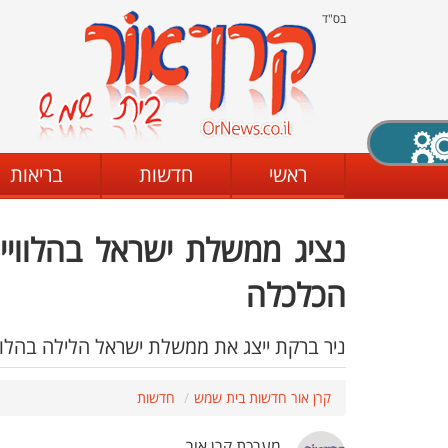
בס"ד
X סגירה
ראשי
חדשות
בריאות
נציג ממשלת ישראל בהלוויית
דת
מצב שחור - לבן
קביעת ניגודיות
הכלכלה
ניר ברקת ייצג את ממשלת ישראל הלילה בהלווי
ים
גופן קריא
הגדלת האתר
קרן אור חדשות בית שמש
חדשות
מערכת קרן אור