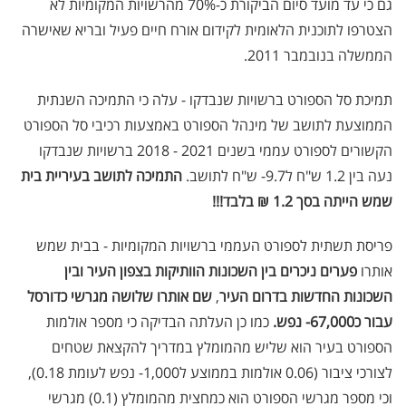
גם כי עד מועד סיום הביקורת כ-70% מהרשויות המקומיות לא
הצטרפו לתוכנית הלאומית לקידום אורח חיים פעיל ובריא שאישרה
הממשלה בנובמבר 2011.
תמיכת סל הספורט ברשויות שנבדקו - עלה כי התמיכה השנתית
הממוצעת לתושב של מינהל הספורט באמצעות רכיבי סל הספורט
הקשורים לספורט עממי בשנים
2018 - 2021
ברשויות שנבדקו
נעה בין 1.2 ש"ח ל9.7- ש"ח לתושב.
התמיכה לתושב
בעיריית בית
שמש הייתה בסך 1.2 ₪ בלבד!!!
פריסת תשתית לספורט העממי ברשויות המקומיות - בבית שמש
אותרו
פערים ניכרים בין השכונות הוותיקות בצפון העיר ובין
השכונות
החדשות בדרום העיר
,
שם אותרו שלושה מגרשי כדורסל
עבור כ67,000- נפש.
כמו כן העלתה הבדיקה כי מספר אולמות
הספורט בעיר הוא שליש מהמומלץ במדריך להקצאת שטחים
לצורכי ציבור (0.06 אולמות בממוצע ל1,000- נפש לעומת 0.18),
וכי מספר מגרשי הספורט הוא כמחצית מהמומלץ (0.1) מגרשי