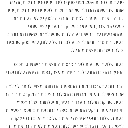
פרשנות: לפחות 20% מפני סניף הליכוד יהיו פנים חדשות, זה לא
אומר שברשימה הגדולה של אדרי ושות' לא יהיו פנים חדשות, יהיו
גם יהיו. אנחנו אומרים לפחות. וזו ברכה לסניף שלא ידע בחירות
כמעט 15 שנה, מאז ימי דניאל וקנין. מעניין לציין שחלק
מהמצביעים עדיין חשים זיקה לבית שמש למרות שאינם מתגוררים
בעיר, והם טרחו ובאו להצביע לכבודו של שלום, שאין ספק שמוכיח
יכולת הישרדות יוצאת מהכלל.
בעוד שלושה שבועות לאחר פרסום התוצאות הרשמיות, יתכנס
הסניף בהרכבו החדש לבחור יו"ר מועצה, כצפוי זה יהיה שלום אדרי.
הבחירות שנערכו ובמיוחד התוצאות הם חומר מצויין להתחיל ללמוד
את הצפוי לנו בעתיד מבחינת המפלגה הציונית הדמוקרטית היחידה
בעיר. שביקת מפלגת העבודה בעיר, והיעלמותה של המפד"ל,
חייבים לעמוד ברקע המחשבות כיצד לבנות את תוכן ואופי הפעילות
בעתיד. שלום בודאי לא ירצה להיות נועל סניף הליכוד כפי שקרה
למפלגת העבודה, ולכן יידרש לגלות תעצומות לאיחוד גם אם מדובר