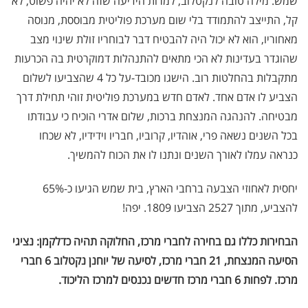
שמש. מילה טובה לנקטלוב, למרות הידיעה שזה לא יהיה פשוט, לא
קל, התייצב להתמודד בלי שום מערכת פוליטית מבוססת, מנוסה
מאחוריו, הוא לא יכול היה להבטיח דבר לבוחריו זולת שינוי מצב
שהוגדר בעדינות לא הכי מתאים להתנהלות דמוקרטית בה הכרעות
מתקבלות בהחלטות רוב. הישגו מכובד-על כל 4 שהצביעו לשלום
הצביע לו אדם אחד. לאדם חדש במערכת פוליטית זוהי תחילת דרך
מבטיחה. להנהגה המנצחת ברכות, שלום אדרי הוכיח כי עבודתו
בכל השנים נשאה פרי, אוהדיו, קרוביו, חבריו וידידיו, לא שכחו
כנראה עמלו לאורך השנים ונתנו לו את הכוח להמשיך.
יחסית לאחוזי הצבעה ברחבי הארץ, בית שמש הגיעו כ-65%
להצביע, מתוך 2527 הצביעו 1809. יפה!
הבחירות כללו גם בחירה לחברי מרכז, החלוקה תהיה כדלקמן: נציגי
הסיעה המנצחת, 21 חברי מרכז, לסיעה של יוחנן נקטלוב 6 חברי
מרכז. לפחות 6 חברי מרכז חדשים נכנסים למרכז הליכוד.