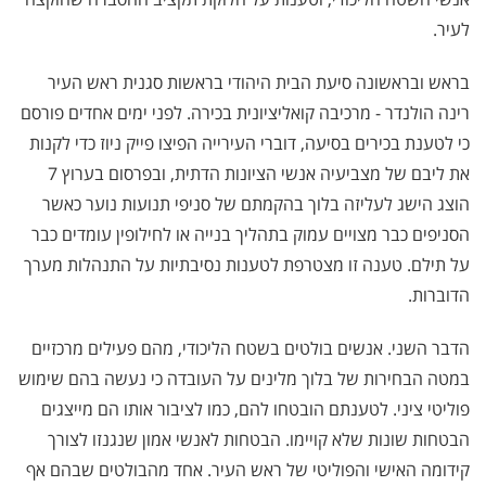
לעיר.
בראש ובראשונה סיעת הבית היהודי בראשות סגנית ראש העיר
רינה הולנדר - מרכיבה קואליציונית בכירה. לפני ימים אחדים פורסם
כי לטענת בכירים בסיעה, דוברי העירייה הפיצו פייק ניוז כדי לקנות
את ליבם של מצביעיה אנשי הציונות הדתית, ובפרסום בערוץ 7
הוצג הישג לעליזה בלוך בהקמתם של סניפי תנועות נוער כאשר
הסניפים כבר מצויים עמוק בתהליך בנייה או לחילופין עומדים כבר
על תילם. טענה זו מצטרפת לטענות נסיבתיות על התנהלות מערך
הדוברות.
הדבר השני. אנשים בולטים בשטח הליכודי, מהם פעילים מרכזיים
במטה הבחירות של בלוך מלינים על העובדה כי נעשה בהם שימוש
פוליטי ציני. לטענתם הובטחו להם, כמו לציבור אותו הם מייצגים
הבטחות שונות שלא קויימו. הבטחות לאנשי אמון שנגנזו לצורך
קידומה האישי והפוליטי של ראש העיר. אחד מהבולטים שבהם אף