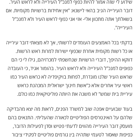
שידוע לי שזה אמור להיות כפוף למנכ"ל העירייה ולא לראש העיר.
דובר העירייה הגיב בהאי לישנא: "אין אחידות ברשויות מקומיות. אם
בשאלתך אתה מתכוון אלי- אזי אני כפוף לראש העיר ולא למנכ"ל
העירייה".
בדקתי בכל האמצעים העומדים לרשותי, אך לא מצאתי דובר עירייה
או כל רשות מקומית אחרת שכפוף ישירות למרות ראש הרשות.
דווקא ההיפך, דוברי הרשויות שנחשפתי למכרזיהם, גילו לי כי הם
כפופים למנכ"ל העירייה ולא לראש העיר. בהומור אגיד, כי העובדה
שראש העיר שלנו מוגדרת, לפחות בויקיפדיה לא כראש העיר כמו
ראשי עיר אחרים אלא כ"אשת חינוך ישראלית המכהנת כראש
עיריית בית שמש" לא משנה את היותה פוליטיקאית כמו כולם.
בעוד שבועיים אפנה שוב למשרד הפנים, לראות מה יצא מהבדיקה
שלהם על האינטרסים הפוליטיים לכאורה שהעליתי. התנאים בהם
מועסק דובר העירייה מהווים לדעתי פטיש וסדן לפעילות הדובר,
כפיפות שאסור לטעמי שתהיה בין גורמים פוליטיים לפקידי ציבור