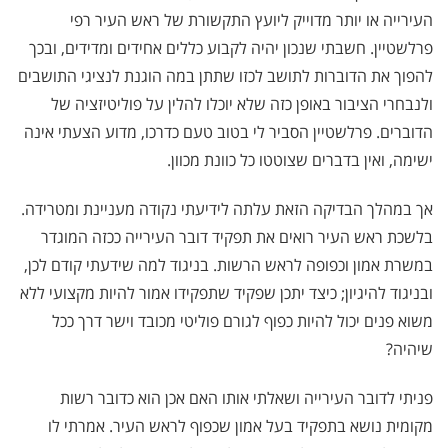
העירייה או יותר מדוייק ליועץ התקשורת של ראש העיר רפי
פרלשטיין. חשבתי שנכון יהיה לקבוע כללים אחידים ומדידים, ובכך
להפוך את הדוברות לתושב לכזו שתתן במה הוגנת לנציגי התושבים
ולנבחרי הציבור באופן כזה שלא יוכלו להלין על פוליטיזציה של
הדוברים. פרלשטיין הסביר לי בטוב טעם כדרכו, מדוע הצעתי אינה
ישימה, ואין בדברים שצוטטו כל כוונת מכוון.
אך במהלך הבדיקה הזאת עלתה לידיעתי נקודה מעניינת ומטרידה.
בלשכת ראש העיר רואים את תפקיד דובר העירייה ככזה המוגדר
במשרת אמון וכפופה לראש הרשות. בניגוד למה שידעתי קודם לכן,
ובניגוד להיגיון; כיצד יתכן שפקיד שתפקידו אמור להיות מקצועי ללא
משוא פנים יכול להיות כפוף לגורם פוליטי מכובד וישר דרך ככל
שיהיה?
פניתי לדובר העירייה ושאלתי אותו האם אכן הוא כדובר רשות
מקומית נושא בתפקיד בעל אמון שכפוף לראש העיר. אמרתי לו