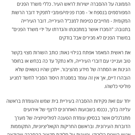
הממונה על ההסברה ישירות לראש העיר. כללי משרד הפנים
המפורסמים בנספח א' - מכרז פנימי/פומבי לתפקיד דובר הרשות
המקומית - מחייבים כפיפות למנכ"ל העירייה. דובר העירייה
בתגובה: "המכרז אושר במתכונתו והגדרתו על ידי משרד הפנים"
במשרד הפנים לא מכירים אבל בודקים
את ראשית המאמר אפתח בגילוי נאות: כותב השורות מצוי בקשר
טוב וענייני עם דוברי העירייה, ולא נתקל עד כה בכחש או בחוסר
הגינות או הסתרה של מידע מהציבור. ייתכן שהיו נושאים שלא
הובהרו דיים, אך אין זה עומד במסגרת היסוד הסביר לחשד למניע
פוליטי כלשהו.
יחד עם זאת פקידות ההסברה בעיריית בית שמש והעומדת בראשה
עליזה בלוך, נכנסו בשבועות האחרונים לרצף של אירועים
מתגלגלים אשר בבסיסן עומדת הטענה לפוליטיזציה של מערך
הדוברות העירונית. ובראשם החריקות הקואליציוניות, התקוממות
אנשי השטח הליכודי, וטענות על חלוקת תקציב ההסברה שהוקצה