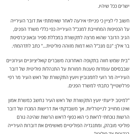
ישרים ככל שיהיו.
חשוב לי לציין כי פנייתי אירעה לאחר שאימתתי את דובר העירייה
על הכפיפות המחוייבת למנכ"ל העירייה כפי כללי משרד הפנים,
הגיב הדובר שהוא מרצה לתקשורת במכללת ספיר ובאוניברסיטת
בר אילן: "גם מנכ"ל הוא דמות מזוהה פוליטית..." כתב לתדהמתי.
"בית שמש חווה בתקופה האחרונה משברים קואליציוניים ועירוניים
שבבסיסם עומדות טענות חמורות על התנהלות פוליטית של דובר
העירייה מר רועי לחמנוביץ ויועץ התקשורת של ראש העיר מר רפי
פרלשטיין" כתבתי למשרד הפנים.
"למיטב ידיעתי יועץ התקשורת של ראש העיר נחשב כמשרת אמון
ואינו מחוייב לנייטרליות. אך משבדקתי את דרישות המכרז של דובר
הרשות נוכחתי לראות כי הוא כפוף לראש הרשות שהינה גורם
פוליטי מובהק, ומתנגדיה הפוליטיים מאשימים את דוברות העירייה
בנקיטת צד פוליטי".