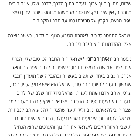
שלום, מחייך חיוך ארוך ונעלם בתוך הדרך, לדרכו שלו. אין דיבורים
מיותרים, אין שיח ריק, אם כבר אז משהו מנומס ביותר. עדין נפש
ויפה מראה, הקרין על סביבתו כמו על חבריו הקרובים.
ישראל התמסר כל כולו לאהבת הטבע הנוף והילדים. וכאשר נוצרה
אצלו ההזדמנות הוא חיבר ביניהם.
מספר חברו
איתן חברוני
: "ישראל היה החבר הכי טוב שלי, הכרתי
אותו לפני 16 שנה במשלחת רוכבי אופניים לדרום אפריקה ומאז
אנחנו רוכבים ביחד ושותפים בעשייה ובהובלה של מועדון רוכבי
שמשון. מעבר להיותו חבר טוב, ישראל הוא איש צנוע, עניו, חכם,
ערכי, אוהב אדם ושמח לעזור, ישראל גידל דור שלם של ילדים
ונערים באמצעות ספורט הרכיבה. ישראל השקיע בהם מעבר למה
שצריך ובילה איתם ימים ולילות עד שהצליח להגיע איתם לנבחרת
ישראל ולתחרויות ואירועים בארץ ובעולם. הרבה אנשים טובים
תושבי האזור חייבים לישראל את החינוך והערכים שהוא הנחיל
בהם, ישראל הפיץ את אורו לכל עבר, בכל הזדמנות שנקרתה לדרכו,