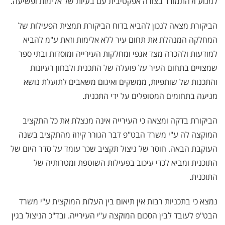
למנוע ולהתמודד בצורה אפקטיבית עם בעיות של אלימות ופשיעה
.
הביקורת מצאה לנכון להביא בדוח הביקורת תמצית הפעילות של
המחלקה המנהלת את תחום עיר ללא אלימות וזאת ע"מ להביא
למודעות ולהכרה מצד אגפי ומחלקות העירייה ומוסדות ובתי ספר
שמצויים בתחום העיר על פועלה של התכנית ולבחון רעיונות
והתכנות של שותפיות, ממשקים ואיגום משאבים לתועלת נושא
מניעה בתחומים המטופלים על ידי התכנית
.
הביקורת בדקה ומצאה כי העירייה אינה מנצלת את כל התקציב
המוקצה לה ע"י משרד הבט"פ דבר הגורר קיזוז מהתקציב בשנה
העוקבת הבאה. חוסר של ניצול תקציב שכר עומד על סדר היום של
התוכנית ומביא לכדי עיכוב בפעילות השוטפת ומטרותיה של
התוכנית
.
נמצא כי בתכניות רבות אין תיאום בין העלות המוקצית ע"י משרד
הבט"פ לעובד לבין הסכום המוקצה ע"י העירייה. ובד"כ הניצול בגין