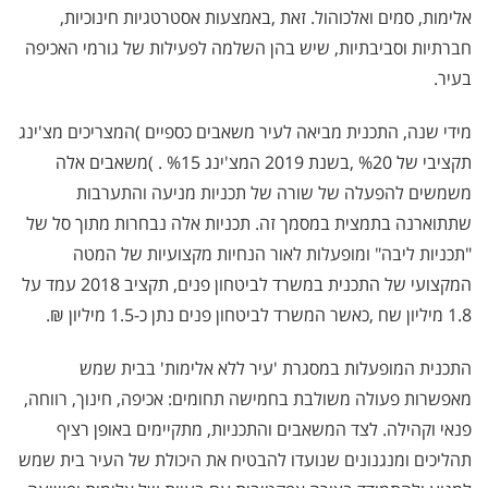
אלימות, סמים ואלכוהול. זאת
,
באמצעות אסטרטגיות חינוכיות,
חברתיות וסביבתיות, שיש בהן השלמה לפעילות של גורמי האכיפה
בעיר
.
מידי שנה, התכנית מביאה לעיר משאבים כספיים )המצריכים מצ'ינג
תקציבי של %20 ,בשנת
2019
המצ'ינג %15 . )משאבים אלה
משמשים להפעלה של שורה של תכניות מניעה והתערבות
שתתוארנה בתמצית במסמך זה. תכניות אלה נבחרות מתוך סל של
"תכניות ליבה" ומופעלות לאור הנחיות מקצועיות של המטה
המקצועי של התכנית במשרד לביטחון פנים, תקציב 2018 עמד על
1.8 מיליון שח
,
כאשר המשרד לביטחון פנים נתן כ-1.5 מיליון ₪.
התכנית המופעלות במסגרת 'עיר ללא אלימות' בבית שמש
מאפשרות פעולה משולבת בחמישה תחומים: אכיפה, חינוך, רווחה,
פנאי וקהילה. לצד המשאבים והתכניות, מתקיימים באופן רציף
תהליכים ומנגנונים שנועדו להבטיח את היכולת של העיר בית שמש