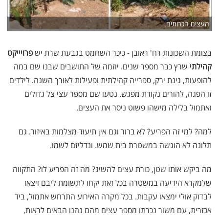
העצים הכרותים.
בצומת השכונות רח' ראובן - כיכר השחמט בגבעת שרת יש
פרויייקט
קהילתי
שרץ כבר מספר שנים. יוזמה של התושבים שבנו שם במה
להופעות, גינת ירק, ספרייה קהילתית ופעילות לאורך השנה. לילדים
זו הפגה, להורים נקודת מפגש. נטעו שם מספר עצי צל גדולים
ואתמול בלילה מישהו פשוט ניסר את העצים.
למה? למי זה הפריע? לא ברור וגם אין תיעוד מצלמות באיזור. גם
תלונה לא הוגשה במשטרת בית שמש. ונדליזם לשמו.
מה ביקש אותו שטן, כורת עצים להשיג? מה זה הפריע לו? התקווה
שלמקרא הידיעה במשטרה בכל זאת יקחו לתשומת ליבם ויצאו
לבדוק אולי ימצאו עקבות. בכל מקרה האירוע התרחש אתמול, ביד
אכזרית, עם משור נכרתו מספר עצים מהם נהנו הבאים לראות,