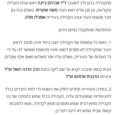
מהקהילה בהם ח"כ לשעבר
ד"ר אברהם ביינה
ראש ועדת העלייה
והקליטה, וכן סגן ומ"מ ראש העיר
משה שיטרית
. באולם נכח גם
חבר מועצת העיר ונציג הקהילה בעירייה
אסצ'לו מולה
.
ההחלטות שהתקבלו בסיום הדיון:
1. ראשי כל עמותות של הקהילה ישבו ביחד ויכינו מכתב לראש
העיר שהקהילה לא תסכים לשום שינוי מהשטח שאושר לנו על ידי
כל הועדות של העירייה, ושולם עליו יותר משלוש מאות אלף שקלים.
הבית כנסת שיבנה ייקרא על שם ליקה כהנת
הרב הדנה רפאל זצ"ל
ורעייתו
הרבנית אלמיטו זצ"ל
.
2. במידה והעירייה תחליט לחלק את השטח כדי לתת לחרדים בגלל
לחץ פוליטי שמפעילים עליה, הקהילה בבית שמש בתמיכה של בני
הקהילה מחוץ לבית שמש ותומכים מחוץ לקהילה, תצא להפגנות
קשות שבית שמש לא ידעה לפני כן.