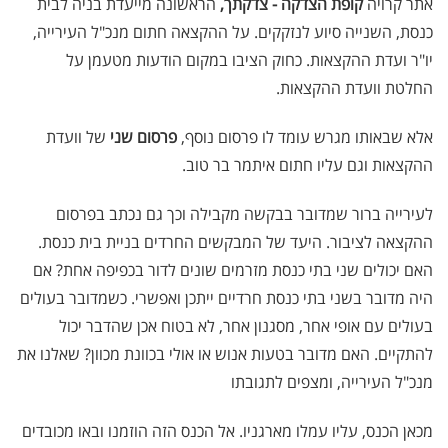
אתר קרויה
קופת הצדקה - צדקתך,
הראשונה מייעדת בניה לבית
כנסת, השנייה סיוע לנזקקים. על ההקצאה חתום מנכ"ל העירייה,
יו"ר ועדת ההקצאות. כחוק הציבו במקום הודעות מטעמן על
החלטת וועדת ההקצאות.
אלא שבאותו מגרש עומד לו פרסום נוסף,
פרסום שני
של וועדת
ההקצאות וגם עליו חתום איתמר בר טוב.
לעירייה ברור שמדובר בבקשה מקבילה וכך גם נכתב בפרסום
ההקצאה לציבור. היעד של המבקשים החרדים בניית בית כנסת.
האם יכולים שני בתי כנסת מזרמים שונים לדור בכפיפה אחת? אם
היה מדובר בשני בתי כנסת חרדיים ייתכן ואפשרי. כשמדובר בעולים
בעולים עם אופי אחר, מסגנון אחר, לא בטוח אכן שהדבר יכול
להתקיים. האם מדובר בטעות אנוש או אולי בכוונת מכוון? שאלנו את
מנכ"ל העירייה, ומצפים לתגובתו
מכאן הכנס, עליו עמלו מארגניו. אל הכנס הזה הוזמנו ובאו מכובדים