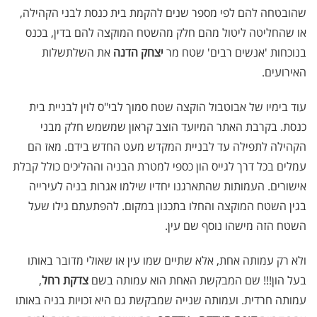
שהובטחה להם לפי מספר שנים להקמת בית כנסת לבני הקהילה,
או שהחליטה ליטול מהם חלק מהשטח המוקצה להם בדין, בכנס
בנוכחות 'אנשים רבים' שטח מר
יצחק הדנה
את השלתשלות
האירועים.
עוד בימיו של אבוטבול הוקצה שטח סמוך לבי"ס לוין לבניית בית
כנסת. בקרבת האתר המיועד הוצב קראון שמשמש חלק מבני
הקהילה לתפילה עד לבניית המקדש מעט החדש בידם. מאז הם
עמלים בכל דרך לגייס הון כספי למטרת הבניה וההליכים כולל קבלת
אישורים. העמותות שהתארגנו יחדיו שילמו אגרות בניה לעירייה
בגין השטח המוקצה והחלו בתכנון במקום. להפתעתם גילו שעל
השטח הזה מישהו נוסף שם עין.
ולא רק עמותה אחת, אלא שתיים שמו עין או שאולי מדובר באותו
בעל הון!!! שם המבקשת האחת הוא עמותה בשם
צדקת רחל
,
עמותה חרדית. ועמותה שנייה שמבקשת גם היא זכויות בניה באותו