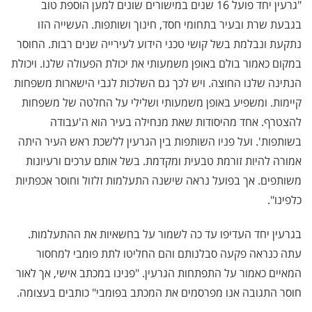
"גרעין יחד פועל 16 שנים במישורים שונים למען הוספת טוב
בגבעת שרת ובעיר בתחומי חסד, חינוך ושותפות. העשייה הזו
נתקעת ונבלמת בשל קושי טכני הידוע לעירייה שנים רבות. החוסר
במקום כאמור בולם באופן משמעותי את יכולת הפעולה שלנו. ויכולת
הנתינה שלנו החוצה. ויש לכך גם השלכות לגבי הישארות משפחות
קיימות. ומשפיע באופן משמעותי ושלילי על החלטה של משפחות
להצטרף. אחד מהיסודות שאת מנחילה בעיר הוא ה'עבודה
בשותפות'. ועל פניו השותפות בין הגרעין ללשכת ראש העיר היתה
אמורה להיות זורמת טבעית ומקדמת. בשל אותם ערכים ורעיונות
משותפים. אך בפועל נראה שישנה התעלמות זלזול וחוסר אכפתיות
כלפינו".
בגרעין יחד העדיפו עד כה לשמור על בחשאיות את ההתעלמות.
עתה כנראה פקעה סבלנותם והם החליטו לתת פומבי למחסור
המאיים כאמור על התפתחות הגרעין. "פנינו במכתב אישי, אך לאור
חוסר התגובה אנו מפרסמים את המכתב בפומבי" כותבים בעצומה.