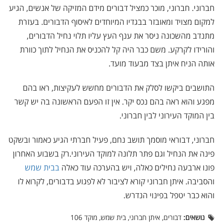
חברוני. חברוני, מוכר כמציל דבורים מידם המזיקה של אנשים, הגיע
למקום מצויד ומאובזר בבגדיו המיוחדים לאיסוף הדבורים. בעזרת
מתנדב מהשכונה ניסר את ענף העץ עליו תלוי נחיל הדבורים,
והורידו לקרקע. משם כבר היה קל להכניס את הנחיל לתוך כוורת
אותה הניח איתן בצד מבעוד מועד.
התושבים ביקשו לסלק את הדבורים מחשש לעקיצות, ראו בהם
מפגע והוא ראה בהם נכס יקר. אין זו הפעם הראשונה בה יש קשר
בין המוקד העירוני לבין חברוני.
חברוני, דבוראי מוסמך תושב נחם, פעיל חברתי הגיע כאמור ובשקט
פינה את הנחיל וגם פתר תלונה למוקד העירוני.
רק בשבוע האחרון
פונו ארבעה נחילים כאלה, ויש בהערכה עוד כאלה
בבית שמש
והסביבה. איתן חברוני קורא לציבור לא לפגוע בדבורים, לקרוא לו
והוא כבר יטפל בפינוי הנדרש.
נושאים:
דבורים, איתן חברוני, בית שמש, מוקד 106