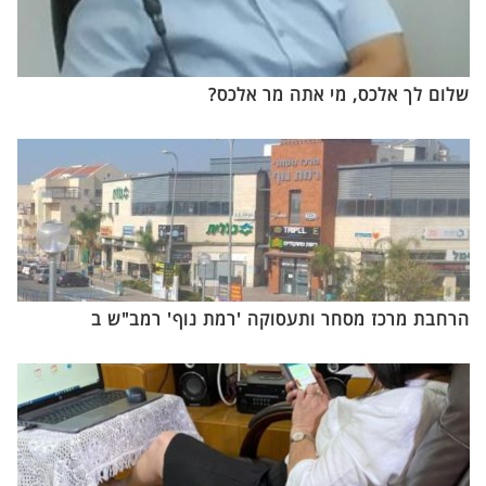
שלום לך אלכס, מי אתה מר אלכס?
הרחבת מרכז מסחר ותעסוקה 'רמת נוף' רמב"ש ב