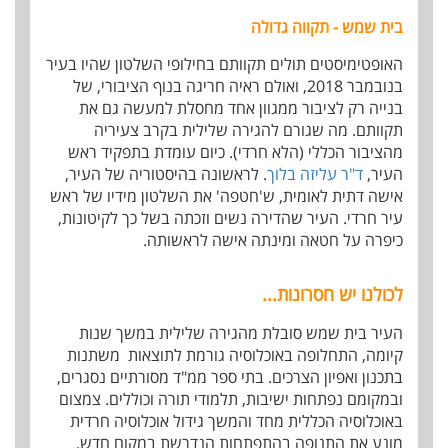
בית שמש - תקווה גדולה
האופטימיסטים תולים תקוותם בחילופי השלטון שהיו בעיר
בנובמבר 2018, ואולם ראיה חריגה בנוף הציבורי, של
בנייה רק לציבור ממגוון אחד מחסלת למעשה גם את
תקוותם. מה שגורם להגירה שלילית בקרב צעיריה
מהציבור הכללי (הלא חרדי). כיום עומדת בתפקיד ראש
העיר,
ד"ר עליזה בלוך
. לראשונה בהיסטוריה של העיר,
אישה דתית לאומית, ש'חטפה' את השלטון מידיו של ראש
עיר חרדי. העיר שהדירה נשים וזכתה בשל כך לקיטונות,
כיפרה על חטאה ומינתה אישה לראשותה.
לכולנו יש חסרונות...
העיר בית שמש סובלת מהגירה שלילית במשך שנות
קיומה, התחלופה באוכלוסיה גורמת לתוצאות משתנות
בתכנון ואפיון הצרכים. בתי ספר ממ"ד מסורתיים נסגרים,
ובמקומם נפתחות ישיבות, תלמודי תורה וכוללים. צמצום
באוכלוסיה הכללית מחד והמשך גידול אוכלוסיה חרדית
מונע את התנופה בהתפתחות הנדרשת במקום חדש.