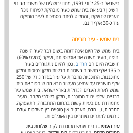
בישראל ב-25 ליוני 1991, מחוז ירושלים של משרד הבינוי
והשיכון קבע את בית שמש כעיר מובהקת לפיתוח מכל
הערים שנשקלו, והחליט לפתח בסמיכות לעיר הותיקה
עוד כ-30 אלף דונם.
בית שמש - עיר בזריחה
בית שמש של היום אינה דומה בשום דבר לעיר הישנה
והיפה, העיר משנה את אוכלוסייתה, ועיקר (כמעט 60%)
תושביה היום הם
חרדים
. נכון להיום מתגוררים בעיר
כ-135 אלף תושבים בשכונות חדשות חלקן צפופות וחלקן
מתוכננות. התוכניות מדברות על עיר בסדר גודל של 250
אלף תושבים עד אמצע העשור הבא מה שיהפוך את בית
שמש לאחת הערים הגדולות בארץ ישראל. בית שמש עיר
בבנייה, אלפי יח"ד מתוכננות, חלקן בשלבי הקמה. העיר
מתמודדת עם בעיות קשות בתחום התחבורה, התעסוקה,
התרבות, ו... הדת. מאבקים אין סופיים בין השקפות עולם
גורמים למתחים מיותרים בין האוכלוסיות.
עיר העתיד.
בבית שמש מתוכננת לקום
שלוחת בית
החולים הדסה
, מתוכנן לקום
בית יולדות
, בעיר היום יש