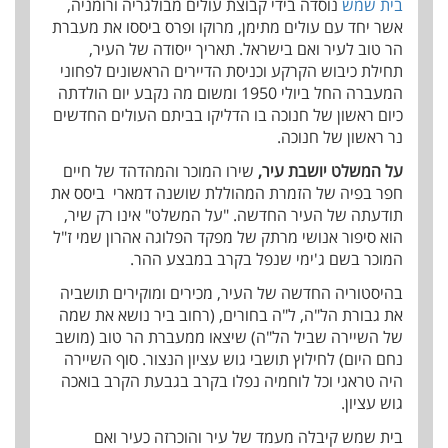
בית שמש
נוסדה בידי קבוצת עולים מבולגריה ורומניה,
אשר יחד עם עולים מתימן, מרוקו ופרס ביססו את מעברת
הר טוב לעיר ואם בישראל. תאריך ייסודה של העיר,
תחילת כיבוש הקרקע וכניסת הדיירים הראשונים לפחוני
המעברה החל ביולי 1950 ומשום מה נקבע יום הולדתה
כיום ראשון של חנוכה בו הדליקו בביתם העולים החדשים
נר ראשון של חנוכה.
על המשלט יושבת עיר,
שירו המוכר והמהדהד של חיים
חפר בפיה של הזמרת המהוללת שושנה דמארי ביסס את
תודעתה של העיר החדשה. "על המשלט" אינו רק שיר,
הוא סיפור אנושי מרתק של מפקד הפלוגה אהרון שמי ז"ל
המוכר בשם ג'ימי שנפל בקרב במבצע ההר.
בהיסטוריה החדשה של העיר, מכירים ומוקירים תושביה
את גבורת הל"ה, ל"ה בחורים, (רחוב ביר נושא את שמה
של השיירה שביל הל"ה) שיצאו ממעברת הר טוב (מושב
נחם היום) לחילוץ תושבי גוש עציון הנצור. סוף השיירה
היה טראגי וכל לוחמיה נפלו בקרב בגבעת הקרב בואכה
גוש עציון.
בית שמש קיבלה מעמד של עיר והוכרזה כעיר ואם