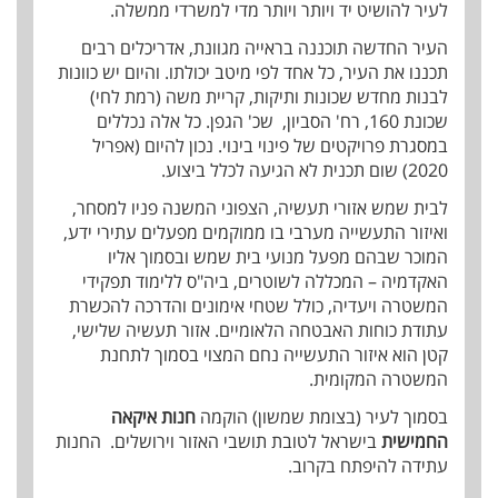
לעיר להושיט יד ויותר ויותר מדי למשרדי ממשלה.
העיר החדשה תוכננה בראייה מגוונת, אדריכלים רבים
תכננו את העיר, כל אחד לפי מיטב יכולתו. והיום יש כוונות
לבנות מחדש שכונות ותיקות, קריית משה (רמת לחי)
שכונת 160, רח' הסביון, שכ' הגפן. כל אלה נכללים
במסגרת פרויקטים של פינוי בינוי. נכון להיום (אפריל
2020) שום תכנית לא הגיעה לכלל ביצוע.
לבית שמש אזורי תעשיה, הצפוני המשנה פניו למסחר,
ואיזור התעשייה מערבי בו ממוקמים מפעלים עתירי ידע,
המוכר שבהם מפעל מנועי בית שמש ובסמוך אליו
האקדמיה – המכללה לשוטרים, ביה"ס ללימוד תפקידי
המשטרה ויעדיה, כולל שטחי אימונים והדרכה להכשרת
עתודת כוחות האבטחה הלאומיים. אזור תעשיה שלישי,
קטן הוא איזור התעשייה נחם המצוי בסמוך לתחנת
המשטרה המקומית.
בסמוך לעיר (בצומת שמשון) הוקמה
חנות איקאה
החמישית
בישראל לטובת תושבי האזור וירושלים. החנות
עתידה להיפתח בקרוב.