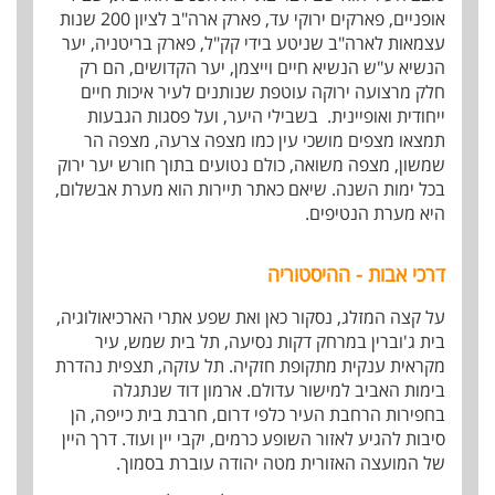
אופניים, פארקים ירוקי עד, פארק ארה"ב לציון 200 שנות
עצמאות לארה"ב שניטע בידי קק"ל, פארק בריטניה, יער
הנשיא ע"ש הנשיא חיים וייצמן, יער הקדושים, הם רק
חלק מרצועה ירוקה עוטפת שנותנים לעיר איכות חיים
ייחודית ואופיינית. בשבילי היער, ועל פסגות הגבעות
תמצאו מצפים מושכי עין כמו מצפה צרעה, מצפה הר
שמשון, מצפה משואה, כולם נטועים בתוך חורש יער ירוק
בכל ימות השנה. שיאם כאתר תיירות הוא מערת אבשלום,
היא מערת הנטיפים.
דרכי אבות - ההיסטוריה
על קצה המזלג, נסקור כאן ואת שפע אתרי הארכיאולוגיה,
בית ג'וברין במרחק דקות נסיעה, תל בית שמש, עיר
מקראית ענקית מתקופת חזקיה. תל עזקה, תצפית נהדרת
בימות האביב למישור עדולם. ארמון דוד שנתגלה
בחפירות הרחבת העיר כלפי דרום, חרבת בית כייפה, הן
סיבות להגיע לאזור השופע כרמים, יקבי יין ועוד. דרך היין
של המועצה האזורית מטה יהודה עוברת בסמוך.