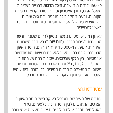
כ-4500 לידות מידי שנה,
היכל תרבות
בבנייה באדיבות
מפעל הפיס, נחנך
אצטדיון עירוני
לטובת קבוצות ספורט
מקומיות, ובעתיד הקרוב כך מובטח יוקם
בית עירייה
לשימוש צרכיה של העיר המתפתחת, ומתוכנן גם בית מלון
ראשון למטיילים.
לאיזון דמוגרפי מסוים נעשה ניסיון להקים שכונה חדשה
המיועדת לציבור הכללי,
(נווה שמיר)
בעוד כל השכונות
האחרות, למעלה מ-15,000 יח"ד לחרדים. חוסר האיזון
הדמוגרפי גורם בתוך העיר לסערות רגשיות והתמודדויות
אין סופיות, בין חלקי אוכלוסיה. שכונות רמה א', רמת ב',
רמה ג'1 וג'2, ד'1, ד'2 ורמת אברהם הן שכונות חרדיות
טיפוסיות המאכלסות חרדים חסידים ובני תורה. בית שמש
הפכה למוקד פתרון מצוקת הדיור לציבור החרדי.
עתיד דמוגרפי
עתידה של העיר לוט בערפל בעיקר בשל חוסר האיזון בין
הצרכים המתרבים לבין חוסר היכולת לספקם. גידול
באוכלוסיה חסרת יכולת מול פיתוח אזורי תעשיה איטי גורם