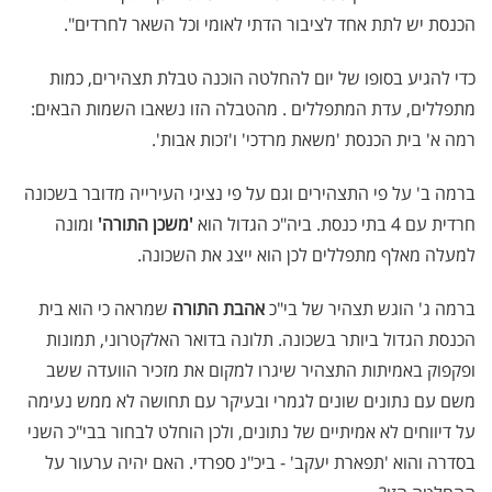
הכנסת יש לתת אחד לציבור הדתי לאומי וכל השאר לחרדים".
כדי להגיע בסופו של יום להחלטה הוכנה טבלת תצהירים, כמות
מתפללים, עדת המתפללים . מהטבלה הזו נשאבו השמות הבאים:
רמה א' בית הכנסת 'משאת מרדכי' ו'זכות אבות'.
ברמה ב' על פי התצהירים וגם על פי נציגי העירייה מדובר בשכונה
חרדית עם 4 בתי כנסת. ביה"כ הגדול הוא
'משכן התורה'
ומונה
למעלה מאלף מתפללים לכן הוא ייצג את השכונה.
ברמה ג' הוגש תצהיר של בי"כ
אהבת התורה
שמראה כי הוא בית
הכנסת הגדול ביותר בשכונה. תלונה בדואר האלקטרוני, תמונות
ופקפוק באמיתות התצהיר שיגרו למקום את מזכיר הוועדה ששב
משם עם נתונים שונים לגמרי ובעיקר עם תחושה לא ממש נעימה
על דיווחים לא אמיתיים של נתונים, ולכן הוחלט לבחור בבי"כ השני
בסדרה והוא 'תפארת יעקב' - ביכ"נ ספרדי. האם יהיה ערעור על