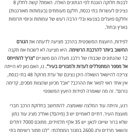
לבנות חלוקה הוגנת לפי הנתונים האלה. האמת? קשה לחלק 8
נציגים לעשרות בתי כנסת, חלקם מעומתים (בעמותות מאורגנות)
וחלקם פועלים בצנעא ובלי הרבה רעש של עמותות וגיוסי תרומות
בארץ ובחול.
לפידות, היועצת המשפטית בהרכב מציעה לדעתה את
הגורם
החשוב ביותר להרכבת הרשימה
. היא מציעה לא לשכוח את תקנה
12 שהנתונים שכבודו של רלבג מעלה הם משניים
"צריך להתייחס
אל מספר המתפללים לעדות ולמגזרים בעיר".
נו, האם כאן לא הייתה
צריכה להישאל השאלה היכן נציגם של עדת מרוקו? 48 בתי כנסת,
אין אחד ראוי לפאר את ההרכב? "אבל מכיוון שהצוות מסכים, קדימה
נזרום". זה מה שאמרה לפידות היועץ המשפטי
רגע, והיתה עוד המלצה שאומצה. להתחשב בחלוקת הרכב חברי
מועצת העיר. דתיים לאומיים יש 3 (מיהם?) ואח"כ מציג עוד נתון
שלא ברור שייוכו לכאן: יש 35 אלף תלמידים, מתוכם 7000 דתלים
והשאר חרדים ורק 2600 במגזר הממלכתי. "לכן מתוך רשימת בתי