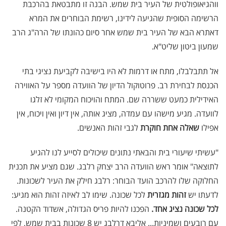
ווהגיאופולטית של העיר בית שמש. הבנה זו מתבטאת בהרכבת
הרשימה הסופית שהגיעה לידינו, רשימת הבוחרים את המרא
דאתרא הבא של העיר בית שמש אחר סיום כהונתו של הרה"ג הרב
שמעון ביטון שליט"א.
אל תתבלבלו, מתח או דרמות לא היו בישיבה לקביעת נציגי בתי
הכנסת לבחירת רב. פרוטוקול הדיון של הוועדה מספר על האווירה
האידילית כמעט ששררה שם. המתח והויכוח המקומי לא זלגו
לוועדה. מגיע מישהו עם עמדה, מציג אותה, אין דיון ואין ויכוח, אין
אפילו
שאלה אחת חוקרת
לגבי זהות האנשים.
"עשיתי שיעורי בית והבאתי נתונים שיכולים לסייע לנו להגיע
לתוצאה" אומר ראש הוועדה הרב יצחק רלבג. שגם מציע את תכנית
החלוקה שלו להרכב הועד הבוחר: רלבג חילק את העיר לשכונות.
לדעתו יש
זהות מגזרית
לכל שכונה. שימו לב לאיזה זהות הוא מגיע:
לכל שכונה נציג אחד.
הפכנו להיות פריס הגדולה, אשדוד הקטנה.
עם רובעים ושמיניות... אליבא דרלבג יש 8 שכונות בבית שמש, לפי