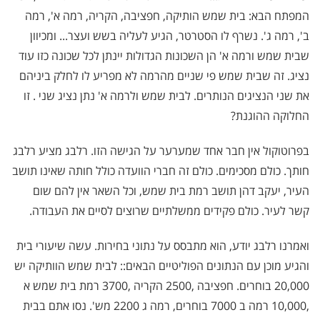
המפתח הבא: בית שמש הותיקה, חפציבה, הקריה, רמה א', רמה
ב', רמה ג'. נשרף לו הסטרטר, הגיע לעליה בשש ועצר... ומכיוון
שבית שמש ורמה א' הן השכונות הגדולות יינתן לכל שכונה כזו עוד
נציג. זה שבית שמש פי שניים מהרמה לא מפריע לו לחלק ביניהם
את שני הנציגים הנותרים. לבית שמש ולרמה א' נתן נציג שני . זו
החלוקה ההוגנת?
בפרוטוקול אין חבר אחד שמערער על הגישה הזו. רלבג מציע רלבג
חותך. כולם מסכימים. כולם זה חברי הוועדה כולל חותה שאינו תושב
העיר, יעקב דהן תושב רמת בית שמש, וכל השאר אין להם שום
קשר לעיר. כולם פקידים ממשלתיים שרוצים לסיים את העבודה.
ואמרנו רלבג יודע, הוא מתבסס על נתוני בחירות. עשה שיעורי בית
והגיע מוכן עם הנתונים הפוליטיים הבאים:: לבית שמש הוותיקה יש
20,000 בוחרים. חפציבה ,2500 הקריה ,3700 רמת בית שמש א
,10,000 רמה ב 7000 בוחרים, רמה ג 2200 מש'. נסו אתם בבית