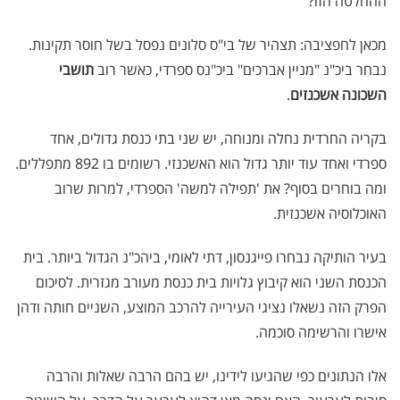
ההחלטה הזו?
מכאן לחפציבה: תצהיר של בי"ס סלונים נפסל בשל חוסר תקינות.
נבחר ביכ"נ "מניין אברכים" ביכ"נס ספרדי, כאשר רוב
תושבי
השכונה אשכנזים
.
בקריה החרדית נחלה ומנוחה, יש שני בתי כנסת גדולים, אחד
ספרדי ואחד עוד יותר גדול הוא האשכנזי. רשומים בו 892 מתפללים.
ומה בוחרים בסוף? את 'תפילה למשה' הספרדי, למרות שרוב
האוכלוסיה אשכנזית.
בעיר הותיקה נבחרו פייגנסון, דתי לאומי, ביהכ"נ הגדול ביותר. בית
הכנסת השני הוא קיבוץ גלויות בית כנסת מעורב מגזרית. לסיכום
הפרק הזה נשאלו נציגי העירייה להרכב המוצע, השניים חותה ודהן
אישרו והרשימה סוכמה.
אלו הנתונים כפי שהגיעו לידינו, יש בהם הרבה שאלות והרבה