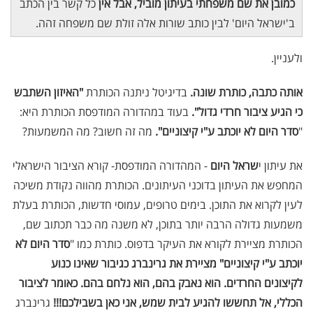
כמובן את שם משפחתי בעיתון מוביל, אבל
אין
כל קשר בין הכתב
ב'ישראל היום' לבין כותב שורות אלה זולת שם משפחה זהה.
ולעניין.
אותה כתבה, כותרת שונה.
בדיגיטל ניתנה הכותרת
"האיזון השתבש
כי הגיע ציבור חרדי גדול".
בעוד במהדורה המודפסת הכותרת היא:
"
סדר היום לא יוכתב ע"י קיצוניים".
מה זה חשוב? מה המשמעות?
את עיתון י
שראל היום
- המהדורה המודפסת- קורא הציבור הישראלי
המחפש את העיתון בדוכני העיתונים. הכותרת מהווה נקודת משיכה
לעין לקרוא את התוכן. בימים טרופים, עמוסי חדשות, הכותרת בעלת
משמעות גדולה הרבה יותר בתוכן, לא משנה מה כבר תכתוב שם,
הכותרת מציירת לקורא את העיקר בדפוס. כותרת כמו "
סדר היום לא
יוכתב ע"י קיצוניים" מציירת את גרינברג כגיבור שאינו כנוע
לקיצונים החרדים. הוא נאבק בהם, הוא נלחם בהם. כאומר לציבור
הכללי, אל תחששו להגיע לבית שמש, אני כאן בשבילכם!!!
גרינברג