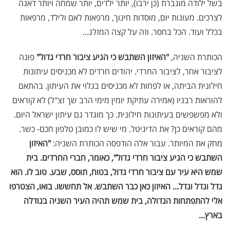
בשל ילודה מוגברת (כן ירבו), יותר ילדים, יותר שמחה ויותר דאגה
לצרכים. מעונות יום, מוסדות חינוך, מרפאות לאם ולילד, מרפאות
בכלל ועוד. הכל בחסר. וזה על קצה המזלג...
הכותרת השניה,
"האיזון השתבש כי הגיע ציבור חרדי גדול"
פונה
לציבור אחר, לציבור החרדי. יהודים חרדים לא מכניסים עיתונות
חילונית הביתה, או לפחות לא מכניסים בגלוי את העיתון. בהתאם
להוראות רבניו (אמירה עתיקת יומין מימי הרב שך זצ"ל) לא קוראים
ולא מפשפשים בעיתונות חילונית. כך מוגדר גם עיתון ישראל היום.
מהם קוראים כן? את הדיגיטל. מי שיש לו כמובן טלפון חכם- כשר.
מחק את המיותר. עבור אלה הודפסה הכותרת השניה:
"האיזון
השתבש כי הגיע ציבור חרדי גדול", כאומר, חברי החרדים. בית
שמש היא עיר עם ציבור חרדי גדול, בטוח, תוסס, שבע. טוב לו. הוא
גדל וגדל וגדל... האיזון כאן כבר השתבש. אל תחששו. בואו, הצטרפו
אלי להתפתחות הגדולה, בית שמש תהיה העיר השניה בגודלה
בארץ...