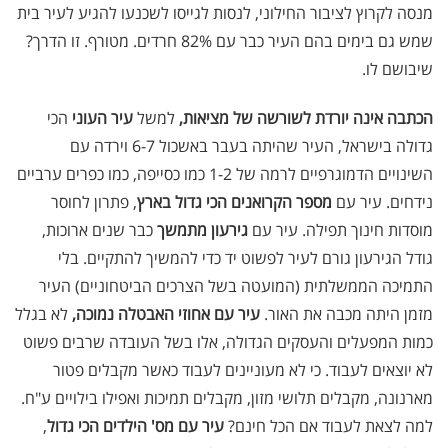
מנסה לקרוץ לציבור החילוני, לנסות לגייסו לשכנעו להגיע לעיר בית
שמש גם בימים בהם העיר כבר עם 82% חרדים. מטורף. זו הדרך?
שיבושם לו.
הכתבה אינה יורדת לשורשה של מציאות,
למשל
עיר העוני
הכי
גדולה בישראל, העיר שהיתה בעבר באשכול 6-7 וירדה עם
השינויים הדמוגרפיים לרמה של 1-2 כמו כסייפה, כמו כפרים ערביים
נידחים. עיר עם
מספר הקרואנים הכי גדול בארץ
, פתרון לחוסר
מוסדות חינוך תפילה. עיר עם
גירעון מתמשך
כבר שנים ארוכות,
גודל הגירעון גורם לעיר לפשוט יד כדי להמשיך להתקיים. בלי
התמיכה הממשלתית (המועטה בשל הצרכים הביטחוניים) העיר
מזמן היתה מכבה את האור.
עיר עם אחוזי האבטלה נמוכה,
לא בגלל
כמות המפעלים והעסקים הגדולה, אלו בשל העובדה שרבים פשוט
לא יוצאים לעבוד. כי לא מעוניינים לעבוד כאשר מקבלים פטור
מארנונה, מקבלים תלושי מזון, מקבלים תמיכות ואפילו בילויים ע"ח.
למה לצאת לעבוד אם הכל חינם?
עיר עם מס' הילדים הכי גדול
,