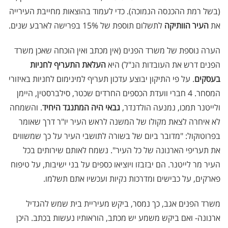
(בשל רמת ההכנסה הנמוכה). כדי לעמוד בהוצאות מחייבת העירייה
את
העיר הוותיקה
לתשלום תוספת של 15% בפרישה לארבע שנים.
הערה נוספת של משרד הפנים (אין מכתב ואין הוכחה שאכן משרד
הפנים דרש את העובדות הנ"ל) היא
העלאת התעריף לחניות
בעסקים
. על פי התיקון יבוצע עדכון תעריף למינימום לחניות באיזורי
המסחר. 4 חברי וועדת הכספים החרדים שכטר, סילברסטין, היימן
ולייטנר תמכו, נמנעה הולדנדר,
גבאי היה המתנגד היחיד
. והשמחה
לא איחרה לצאת מקולו של המשנה לראש העיר יו"ר דרך שאומר
בפרוטוקול: "מדובר ביום של בשורה לתושבי העיר על כך שמשווים
את תעריפי הארנונה של כל העיר". נשמח לאותם שירותים בכל
העיר מר לייטנר. הם יבזבזו ויוציאו כספים על בני ישיבות, על טיפוח
פארקים, על כבישים ומדרכות נקיות ועכשיו אתם תשלמו.
משרד הפנים אגב, כך נמסר, ביקש מעיריית בית שמש להגדיל
ארנונה- ואם ביקש משמע יש מכתב, הוראותיו נעשות בכתב. היכן