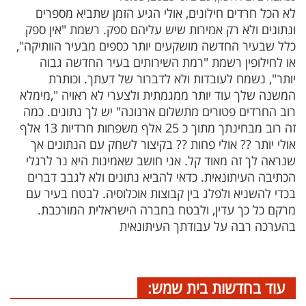
לא הכל חרדים חילונים, אולי הגיע הזמן שתביא מספרים
ונתונים ולא רק אמירות שיש עליהם ספק. רשמת "אין ספק
כלל שבעיר החדשה מושקעים יותר כספים מבעיר הוותיקה",
או לחילופין רשמת "רמת השירותים בעיר החדשה גבוה
יותר", נשמח לעובדות ולא לדברור של דעתך. וכותרת
המשנה שלך עוד יותר ממגמתית ולצערי לא ראויה ",מימלא
רוב החרדים פטורים מתשלום ארנונה" יש לך נתונים. כמה
זה רוב מבחינתך מתוך כ 25 אלף משפחות חרדיות 13 אלף
אולי יותר ?? אולי פחות ?? בקיצור לשחק עם הנתונים אך
שנראה לך זה מאוד קל. אני חושב שאמינות היא נר לרגלי
הכתיבה העיתונאית. כדאי להביא נתונים ולא לגבב דברים
בכדי להשניא ולפלג בין קבוצות אוכלוסיה. לבטח בעיר עם
מרקם כל כך עדין, ולבטח בחברה הישראלית המורכבת.
בהערכה רבה על עבודתך העיתונאית
עוד בחדשות בית שמש: