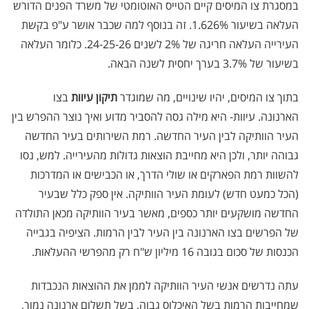
במסגרת צו המיסים קיים הטייס האוטומטי של משרד הפנים הדורש
העלאה בשיעור 1.626%. זה בנוסף למה שכבר אושר ע"פ בקשת
העירייה העלאה חריגה של 2% לשנים 24-25-26. כלומר העלאה
בשיעור של 3.7% בערך יחסית לשנה הבאה.
בתוך צו המיסים, יהיו שינויים, מה שמוגדר
תיקון עיוות
בצו
הארנונה. עיוות- היא מילה גסה להסביר מדוע ואיך נוצר ההפרש בין
העיר הוותיקה לבין העיר החדשה. רמת השירותים בעיר החדשה
גבוהה יותר, ולכן היא מחייבת הוצאות גדולות מהעירייה. למש, נסו
להשוות רמת הפארקים או שולי הדרך, או הכבישים או המדרכות
(הכל כמעט חדש) לעומת העיר הוותיקה. אין ספק כלל שבעיר
החדשה מושקעים יותר כספים, מאשר בעיר הוותיקה מכאן התולדה
של הפרשים בצו הארנונה בין העיר לבין הרמות. הציפיה בגבייה
הכנסות של סכום בגובה 16 מיליון ש"ח רק מהפרשי ההעלאות.
עתה נדרשים אנשי העיר הוותיקה לממן את ההוצאות הנכבדות
שמחייבות הרמות בשל האיכלוס גבוה, בשל תשלום ארנונה נמוך,