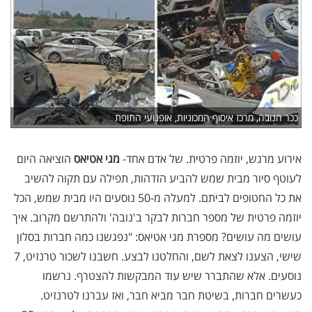
ככר הנובה, מרכז איסוף המכוניות, אופנועי התופת
אירוע מרגש, יוזמה פרטית. של אדם אחד-
מגי אטיאס
הוציאה היום
לעוטף סיור מבית שמש להביע הזדהות, תפילה עם תקוה להשיב
את כל החטופים לביתם. למעלה מ-50 נוסעים היו מבית שמש, הכל
יוזמה פרטית של מספר חברות לבקר ב'נובה' ולהתרשם מקרוב. איך
עושים מה עושים? מספרת מגי אטיאס: "נפגשנו כמה חברות בסלון
שישי, הצענו לצאת לשם, והחלטנו לבצע. חשבנו לשכור טרנזיט, 7
נוסעים. אלא שהתברר שיש עוד המבקשות להצטרף. נרשמו
כעשרים חברות, בשיטת חבר מביא חבר, ואז עברנו לטרנזיט.