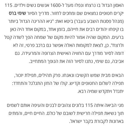
האסון הגדול בו נרצחו ונפלו מעל ל-1600 אנשים נשים וילדים. 115
יקרים חטופים נמצאים שם ומחכים לחזור. מדריך הסיור
שימי ברס
(מנהל פסגות השבע בעבר) ביטא זאת: "גיא ההריגה הגדול ביותר
בו קיפחו יהודים רבים את חייהם, בזמן אחד, במקום אחד היה כאן
ברעים. המקום שהיה אמור להיות מקום של שמחה הפך לשדה קטל
ולרצח". כן, לצאת למקומות האלה אפשר גם ברכב פרטי, זה לא
דומה לסיור מודרך עם החוויה האישית הצרופה והמרעידה. גם
אביבה, גם שימי, נתנו לסיור הזה את הנופך המתחייב.
הבאים מבית שמש הקשיבו ונאנחו. פרק תהילים, תפילת יזכור,
תפילה לשלום החטופים וקדיש. קולו של החזן התגלגל והתחדד:
יתגדל ויתקדש שמיה רבא.
מגי הביאה איתה 115 בלונים צהובים לבנים והעיפה אותם לשמים
תוך נשיאת תפילה חרישית לשובם של כולם. החיים חיים, והמתים
בארונות לקבורת בקבר ישראל.