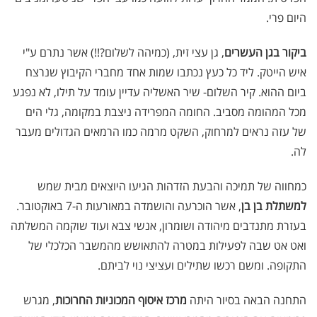
היום פרי.
ביקור בגן העשרים
, גן עצי זית, (כמיהה לשלום?!!) אשר נתרם ע"י
איש הייטק. ליד כל כעץ נכתבו שמות אחד מחברי הקיבוץ שנרצח
ביום ההוא. קיר השלום- שיר האשליה עדיין עומד על תילו, לא נפגע
מכל המהומה מסביב. החומה המפרידה ניצבת במקומה, גלי הים
של עזה נראים למרחוק, השקט מרמה כמו הרמאים הגדולים מעבר
לה.
כמחווה של תמיכה והבעת הזדהות הגיעו היוצאים מבית שמש
למשתלת בן בן
, אשר הוכרעה והושמדה במאורעות ה-7 באוקטובר.
בעזרת מתנדבים מיהודה ושומרון, אנשי צבא ועוד שוקמה המשלתה
ואט אט שבה לפעילות במטרה להתאושש מהמשבר הכלכלי של
התקופה. ומשם רכשו שתילים ועציצי נוי לביתם.
התחנה הבאה בסיור היתה
מרכז איסוף המכוניות החרוכות
, מגרש