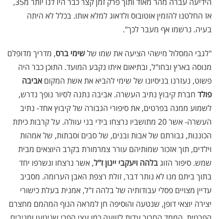
הידיעה עברה מהר מאוד ותוך פרק זמן קצר כבר היו לנו יותר מ35,
אז החלטנו להזמין אוטובוס ולדאוג למלא אותו. בכלל לא היתה
בעיה. נרשמו אף מעבר לכך".
"לגבי המסלול מישהי הציעה את שמו של
שימי ברס
, מדריך מדופלם
מנוסה בארץ ובחו"ל, ובתיאום איתו נקבע המועד. התוכן כבר היה
פשוט, נעזרנו בניסיונו של שימי להביא את אשת המקום
אביבה
פולד
חברת קיבוץ נתיב העשרה. אביבה נתנה לסיור נופך נדרש,
לשמוע ממנה בפרטים, את סיפורי הגבורה של קיבוץ אחד- נתיב
העשרה- אשר 20 מתושביו נרצחו בידי בני עוולה. על קרבות כיתת
הכוננות, גבורתם של אבות ובנים, של סבים וסבתות, של אמהות
וילדים, תוך אזכור שמותיהם עורר צמרמורת בקרב היוצאים מבית
שמש. סיפור הזוג
בלהה ויעקבי יינון ז"ל
, אשר נרצחו ונשרפו יחד
בתוך ביתם מנו לא נותר דבר, זולת רצפת האבן הערומה. מסביב
עדיין מצויים פסלי עבודותיה של בלהה ז"ל, אמנית בעלת כישורי
יצירה יוצאי דופן, שנטעה והוסיפה חן למראה הנוף המהמם מחצרם
הפרטית. הממד החרוך עדות לזוועה כמו עצי הפרי שניטעו ומניבים