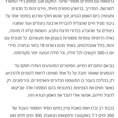
גרוטאות עם סיפורים מסמרי שיער. המקום אגב ממומן בידי המשרד
למורשת. המדריך, בכישרון סיפורת מיוחד, פירט זהות כל מכונית
ומעשיה ביום האסון הנורא, תוך שהוא חולף ומרגש בסיפור אחר על
גיבור מציל חיים שהצליח להבריח ארבעה ניצולים ועוד שמונה
ניצולים עד שהוכרע בכדורי מרצח נתבע. השמות קלחו לו מהפה,
כאילו הדמויות עומדות ומספרות בעצמן את מעשיהם. כל מכונית עם
זהות, כולל אמבולנסים, באחד מהם נשרפו 18 בחור ובחורה. סיירי
יום ה-300 הקשיבו לכל מילה, וכל מילה זעזעה יותר מקודמתה.
גם אם החום לא התיש, הסיפורים המזעזעים הותירו חותם על
הנוסעים שאומר חובה על כל אחד מאיתנו לראות להפנים ולהרגיש,
רק בהליכה בעפר בו התעופפו הכדורים והארפיג'ים, והרימונים. רק
כאשר חווים את הצפיפות במיגוניות בהם הסתתרו אלה שביקשו
להציל חייהם, אפשר אולי לעכל את האסון הנורא הזה.
בכבוד רב וברגישות כואבת צויין בסיום הסיור המספר העגול של
300 ימים ל-7 באוקטובר ולתוצאתו הכואבת.
300
ימים חלפו מאז