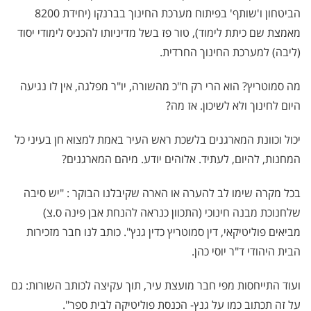
הביטחון ו'שותף' בפיתוח מערכת החינוך בברנקו (יחידת 8200
מאמצת שם כיתת לימוד), טור פז בשל מדיניותו להכניס לימודי יסוד
(ליבה) למערכת החינוך החרדית.
מה סמוטריץ? הוא הרי רק ח"כ מהשורה, יו"ר מפלגה, אין לו נגיעה
היום לחינוך ולא לשיכון. אז מה?
יכול וכוונת המארגנים בלשכת ראש העיר באמת למצוא חן בעיני כל
המחנות, להיום, לעתיד. אלוהים יודע. מיהם המארגנים?
בכל מקרה שימו לב להערה או הארה שקיבלנו הבוקר : "יש סיבה
שלחנוכת מבנה חינוכי (התכוון כנראה להנחת אבן פינה ס.צ)
מביאים פוליטיקאי, דין סמוטריץ כדין גנץ". כותב לנו חבר מזכירות
הבית היהודי ד"ר יוסי כהן.
ועוד התייחסות מפי חבר מועצת עיר, תוך עקיצה לכותב השורות: גם
על זה תכתוב כמו על גנץ- הכנסת פוליטיקה לבית ספר".