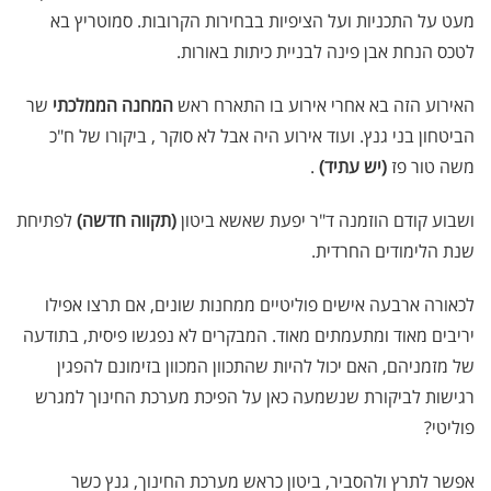
מעט על התכניות ועל הציפיות בבחירות הקרובות. סמוטריץ בא
לטכס הנחת אבן פינה לבניית כיתות באורות.
האירוע הזה בא אחרי אירוע בו התארח ראש
המחנה הממלכתי
שר
הביטחון בני גנץ. ועוד אירוע היה אבל לא סוקר , ביקורו של ח"כ
משה טור פז
(יש עתיד)
.
ושבוע קודם הוזמנה ד"ר יפעת שאשא ביטון
(תקווה חדשה)
לפתיחת
שנת הלימודים החרדית.
לכאורה ארבעה אישים פוליטיים ממחנות שונים, אם תרצו אפילו
יריבים מאוד ומתעמתים מאוד. המבקרים לא נפגשו פיסית, בתודעה
של מזמניהם, האם יכול להיות שהתכוון המכוון בזימונם להפגין
רגישות לביקורת שנשמעה כאן על הפיכת מערכת החינוך למגרש
פוליטי?
אפשר לתרץ ולהסביר, ביטון כראש מערכת החינוך, גנץ כשר