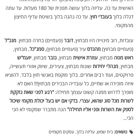
האישית עד כה. עליזה בלוך עושה תפנית של 180 מעלות. עד עתה
דגלה בלוך
בעובדי חוץ
. עד כה נהגה בלוך בשיטת עדיף החיצון
מהמקומי.
עובדות, רוב מינוייה היו מבחוץ,
דובר
(פעמיים) בחרה מבחוץ.
מנכ"ל
(פעמיים מבחוץ)
מהנדס
עיר (פעמיים מבחוץ),
סמנ"כל
, מבחוץ,
ראש מטה
מבחוץ,
עוזרת אישית
מבחוץ,
גזבר
מבחוץ,
יועמ"ש
מבחוץ,
מנהלי יחידות
שונות מבחוץ, צעירים, שיווק אזורי תעשייה,
פרויקטים, ועוד רבים אחרים. בלוך מוקפת באנשי חוץ בלבד. להוציא
איזה מזכירה או שתיים, כל עובדיה הבכירים מבחוץ!!! האם לא
מופרך לדרוש ממנה קשוט עצמך תחילה:
"רגע לפני שאת נזקקת
לשרות מכל סוג שהוא, עצרי. בדקי אם יש בעל יכולת מקומי שיכול
לספק את השרות ופני אליו תחילה"
הנה מתברר שמקומי לא הכי
הכי...
נושאים:
בית שמש, עליזה בלוך, עסקים מקומיים