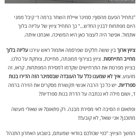
"נתחיל הפעם מהסוף: סמינר איילת השחר ברמה ד׳ קיבל ממני
היום מפתחות לבנין החדש..." כך התחיל ציוץ של עליזה בלוך
אתמול. אפשר היה לעצור כאן היא המשיכה. ואנחנו איתה.
ציוץ ארוך
בין ששה חלקים שפרסמה אתמול ראש עירנו
עליזה בלוך
מחייב התייחסות
. ציוץ בצירוף תמונתה, מחייכת, צוחקת על כולנו.
בציוץ מפרטת את התרחישים שקדמו למסירת המפתחות. קראו, זה
מזעזע.
איך לא שמענו כלל על העובדה שבסמינר הזה הדירו בנות
ספרדיות.
יש כל כך הרבה אנשי תקשורת מסקרים את הזירה ברמה
ד, ושום מילה לא נכתבה על הדרת בנות ספרדיות?
ופתאום זו הסיבה לאי מסירת מבנה. רק פתאום? או שאולי מעשה
מתוכנן? אני שואל, לא קובע!!!
המשך הציוץ: "כפי שכולכם בוודאי שמעתם, בשבוע האחרון התנהל