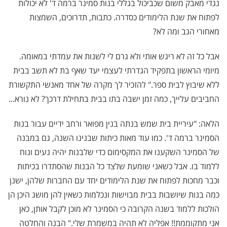
נגדי מאבק משום שכביכול בגללי בנות סמינר ברמה ד' לא יכולות
לפתוח את שנת הלימודים כסדרה. כתבות, תדרוכים, השמצות
מאחורי הגב ומה לא
?
אבל כל זה לא ריגש אותי ולא גרם לי לשנות את עמדתי במאומה.
מיומי הראשון בתפקיד הגדרתי לעצמי יעד שאף בת לא תשב בבית
ללא שיבוץ לבית ספר." להזכיר לך מקרה של אחד מאנשי התקשורת
החביבים עלייך, כמה זמן ישבה בתו בבית בתחילת דרכך? לא נורא...
הלאה: "עיריית בית שמש בנתה בנין מפואר ורחב ידיים עבור בנות
הסמינר ברמה ד'. כמו עוד מאות כיתות שבנינו השנה, גם במבנה
של הסמינר השקענו את המקסימום כדי שלבנות יהיה נעים ונוח
ללמוד בו. אבל כשאני שומעת שלצד כל הבנות שהסתדרו בכיתות
וכבר מחכות לפתוח את שנת הלימודים יחד עם החברות שלהן, ישנן
כמה בנות שיושבות בבית מבוישות ונכלמות כשאין להן מושג היכן הן
הולכות ללמוד בשנה הקרובה כי הסמינר לא מוכן לקבל אותן, כאן
אני מתקוממת!! אפליה לא תהיה במשמרת שלי." הבנה והחלטה