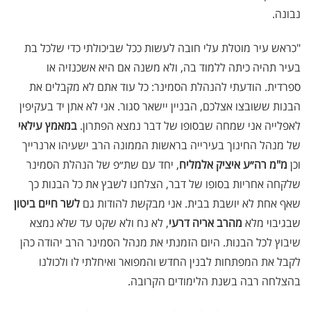
נבונה.
"כראש עיר מוטלת עלי חובה לעשות ככל שביכולתי כדי שלכל בת
בעיר תהיה כיתה ללמוד בה, ולא משנה אם היא אשכנזיה או
ספרדית. הודעתי להנהלת הסמינר: כל עוד אתם לא מקבלים את
הבנות ששובצו אצלכם, הבניין יישאר סגור. אני לא אתן יד בעקיפין
לאפלייה אני שמחה שבסופו של דבר נמצא הפתרון.
במאמץ עילאי
של מנהל החינוך בעירייה בראשות הממונה הרב ישעיהו ארנרייך
וכן
מ"מ רה״ע
איציק אלמליח
, יחד עם שת״פ של הנהלת הסמינר
שלקחה אחריות בסופו של דבר, הצלחנו לשבץ את כל הבנות כך
שאף אחת לא יושבת בבית. אני מבקשת להודות גם
לשר חיים ביטון
שבגיבוי מלא
מהרב אריה דרעי
, לא נח ולא שקט עד שלא נמצא
שיבוץ לכל הבנות. היום הזמנתי את מנהל הסמינר הרב יהודה כהן
לקבל את המפתחות לבנין החדש והמפואר ואיחלתי לו ולכולנו
בהצלחה רבה בשנת הלימודים הקרובה.