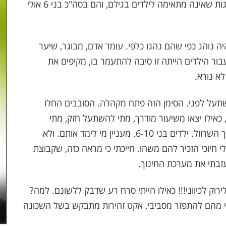
התנהגותם כלפי בחלוף דקות מעטות הייתה התנהגות שאינה מתאימה לילדים בגילם, והם בסה"כ בני 6 אולי
ה נוהג כפי שהם נהגו כלפי. עומד אדם, מבוגר, שיער
בור הילדים הייתה זו סיבה להתעמר בו, מקיפים את
לא נורא.
על לפני. הסימן הזה פתח מקהלה. הסובבים החלו
כאילו יצאו משיעור מודרך, מתי להשתעל חזק, מתי
להנמיך, מתי לפלוט הבל פה החוצה ומתי לכוון לתוך השרוול. ילדים בני 6-10. מעניין מי לימד אותם. ולא
 חיוכי הזכיר להם משהו. חייכתי כי מראה כזה, שקבוצת
עזבתי את מערכת החינוך.
רוק לכיווני!!! כאילו הייתי סרח רע שדבק ללשונם. למה?
מהם להתפזר מסביבי, אקט זהירות מתבקש בשל השכונה