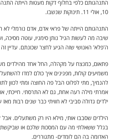
10, אולי 11. תינוקות שנשבו.
התנהגותם הייתה של פראי אדם, אדם נורמלי לא הי
שיבה מה לעשות הגיל נותן סימניו, עוטה מסיכה, וע
ה'פלא' האנושי שזה הגיע לחצר שכונתם. עדיין זה 
פתאום, כמנצח על מקהלה, החל אחד מהילדים משת
משמיעים קולות, מפגינים איך כולם למדו להשתעל, 
אמרתי מילה רעה אחת, גם לא התרסתי. חייכתי, אולי
ילדים גדולה סביבי לא חוויתי כבר שנים רבות מאז 
הילדים שסבבו אותי, מילא היו רק משתעלים. אבל לי
בגלל ששאלתי מה עם המסכות שלכם או שביקשתי 
האדומה בה הם לומדים- מתגוררים.