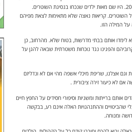
הדיווח מספר ששניים מהמפגינים נעצרו, בני 16 ו-20. היו שם מאות ילדים שנכחו בנסיגת השוטרים.
ם של השוטרים. קריאות נאצה שלא מתאימות לצאת מפיהם
 על המילה הזו.
 לימדו אותם בבתי מדרשות, בטוח שלא. מהרחוב, כן
קרוביהם והפגינו נגד נוכחות משטרתית שבאה להגן על
 וגם אצלנו, שריפת מיכלי אשפה מהי אם לא ונדליזם
 אם לא כיעור זירה ציבורית .
ם אותם ברייתות ומשניות וסיפורי חסידים על החפץ חיים
לי שהביטויים וההתנהגויות האלה אינם רע, בבקשה
דושה ומנוחה.
כאלה יביא להרס וחורבן קודם כל על הקהילות. הילדים