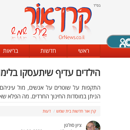
בס"ד
X סגירה
ראשי
חדשות
בריאות
הילדים עדיף שיתעסקו בלימ
דת
מצב שחור - לבן
קביעת ניגודיות
התקפות על שוטרים על אנשים, מול עיניהם 
הניתן במוסדות החינוך החרדים. מה הפלא שאפ
ים
גופן קריא
הגדלת האתר
קרן אור חדשות בית שמש
דעות
ציון סולטן