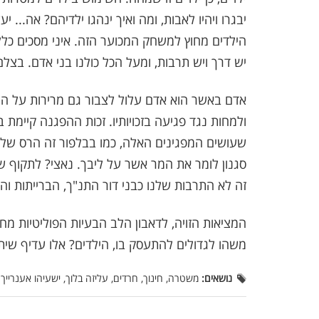
יבגרו ויהיו לאבות, ומה ואיך ינהגו ילדיהם? אה...
הילדים מחוץ למשחק המכוער הזה. איני מסכים כלל
יש דרך ויש תרבות, ומעל הכל כולנו בני אדם. בצל
אדם באשר הוא אדם עלול לצבור גם מרירות על החל
ולמחות נגד פגיעה בזכויותיו. זכות ההפגנה קיימת 
שעושים המפגינים האלה, כמו בבלפור זה הרס של הח
סגנון לומר את המר אשר על ליבך. נאצי? לתקוף ש
זה לא התרבות שלנו כבני דור התנ"ך, הברייתות וה
המציאות הזויה, לדאבון הלב הבעיות הפוליטיות מח
משהו לגדולים להתעסק בו, הילדים? אלו עדיף שית
נושאים:
משטרה, חינוך, חרדים, עליזה בלוך, ישעיהו אענרייך