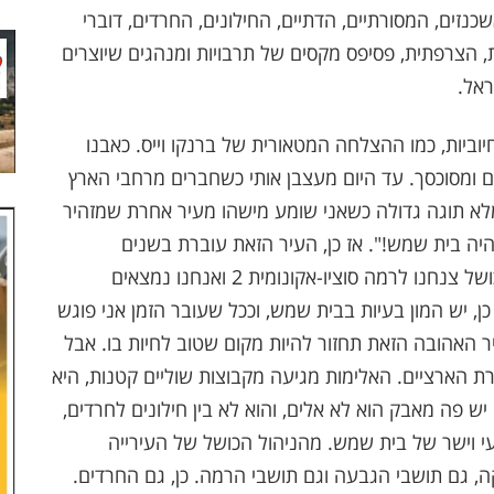
נזים, המסורתיים, הדתיים, החילונים, החרדים, דוברי
, הצרפתית, פסיפס מקסים של תרבויות ומנהגים שיוצרים
ראל.
ביות, כמו ההצלחה המטאורית של ברנקו וייס. כאבנו
 ומסוכסך. עד היום מעצבן אותי כשחברים מרחבי הארץ
לא תוגה גדולה כשאני שומע מישהו מעיר אחרת שמזהיר
היה בית שמש!". אז כן, העיר הזאת עוברת בשנים
האחרונות טלטלה לא פשוטה. כן, בגלל ניהול כושל צנחנו לרמה סוציו-אקונומית 2 ואנחנו נמצאים
, יש המון בעיות בבית שמש, וככל שעובר הזמן אני פוגש
ר האהובה הזאת תחזור להיות מקום שטוב לחיות בו. אבל
ת הארציים. האלימות מגיעה מקבוצות שוליים קטנות, היא
ש פה מאבק הוא לא אלים, והוא לא בין חילונים לחרדים,
י וישר של בית שמש. מהניהול הכושל של העירייה
ה, גם תושבי הגבעה וגם תושבי הרמה. כן, גם החרדים.