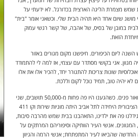
עיתים רחוקות, למשל בשנת 81' כשדיווחו בטלוויזיה על פיצוץ עצרת הבחירות של המערך, אבל
 שמש מצמרת הליגה הארצית בכדורגל. לא ידעתי על
מושג שיום אחד היא תהיה הבית שלי. וכשאני אומר "בית"
ן לבית במובן של בסיס, של אהבה, של קשר רגשי עמוק
יוחדת הזאת.
ק לפני 21 שנה, בין ראש השנה ליום הכיפורים. חיפשנו מקום מגורים באזור
היה מגוון. אני בקושי מסתדר עם עצמי, אז למה לי להתמודד
וכלוסיות שונות צריכות להתגורר יחד, להכיר אלו את אלו
לא יהיה טוב, תמיד נוכל לקום וללכת.
אבל בית שמש קיבלה אותנו באהבה גדולה ובמאור פנים. כשהגענו היו פה פחות מ-50,000 תושבים, שני
קווי אוטובוס פנימיים, לא היו קניונים והתחבורה הציבורית היחידה לתל אביב היתה מוניות שירות וקו 411
 עם העיר, גידלנו פה את ילדינו, התאהבנו בבית שמש מהרבה סיבות,
מגוונים. אנשי העיר הוותיקה וסיפוריהם המרתקים על
החדשה שהביאו לעיר המתפתחת; אנשי הרמה והגיוון