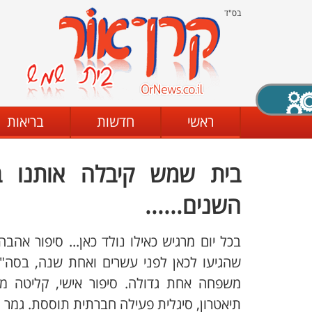
בס"ד
X סגירה
ראשי
חדשות
בריאות
בית שמש קיבלה אותנו ב
דת
מצב שחור - לבן
קביעת ניגודיות
השנים......
בכל יום מרגיש כאילו נולד כאן... סיפור אהבה
ים
גופן קריא
הגדלת האתר
שהגיעו לכאן לפני עשרים ואחת שנה, בסה"כ 
משפחה אחת גדולה. סיפור אישי, קליטה מוצ
תיאטרון, סיגלית פעילה חברתית תוססת. גמר 