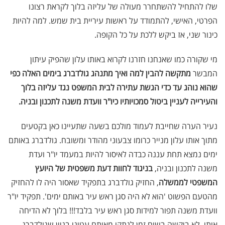
שלו להתחיל להשתחרר מעולה של עליזה בלוך לקראת רצונו
הפרטי, האישי, להתמודד על ראשות עיריית בית שמש. למה להיות
כינור שני, אז ביקש ללכת על כל הקופה.
מי שקורה כמו שאנחנו חזרנו לקרוא באותו עלון שהפיק עיתון
המבשר
מתקשה להבין למה ואיך מתנהג גולדברג בימים האלה כפי
שהוא נוהג עד כדי הגשת עתירה לבית המשפט נגד עליזה בלוך
והעירייה לעניין ביטול סמכויותיו כיו"ר וועדת משנה לתכנון ובניה.
נעיר הערה שחייבת לעמוד מולכם בשעה שתעיינו כאן בקטעים
מתוך אותו עלון מנייר כרומו צבעוני מהודר ומשובח. גולדברג באותם
ימים נמצא תחת עננה כבדה לאיסור להיות במעמד יו"ר ועדת
משנה לתכנון ובניה,
בניגוד לחוות דעת משפטית של היועץ
המשפטי לממשלה
, החזיק גולדברג בתפקיד שאסור היה לו להחזיק
מהטעם הפשוט 'הוא לא היה סגן ראש עיר באותם ימים'. תפקיד יו"ר
וועדת משנה תפור למידות סגן ראש עיר בלבד!!! בלוך לא הדיחה
אותו, לא ביקשה בשום זמן לנתקו מאותם עטיני בניין שגולדברג