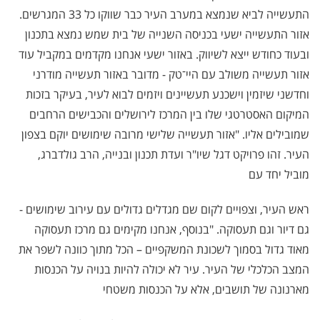
התעשייה לביא שנמצא במערב העיר כבר שווקו כל 33 המגרשים.
אזור התעשייה ישעי בכניסה השנייה של בית שמש נמצא בתכנון
ובעוד כחודש ייצא לשיווק. באזור ישעי אנחנו מקדמים במקביל עוד
אזור תעשייה משולב עם היי־טק - מדובר באזור תעשייה מודרני
וחדשני שיזמין וישכנע תעשיינים ויזמים לבוא לעיר, בעיקר בזכות
המיקום האסטרטגי שלו בין המרכז לירושלים והכבישים הרחבים
שמובילים אליו. "אזור תעשייה שלישי מרובה שימושים יוקם בצפון
העיר. זהו פרויקט דגל שיו"ר ועדת תכנון ובנייה, הרב גולדברג,
מוביל יחד עם
ראש העיר, וצפויים לקום שם מגדלים גדולים עם עירוב שימושים -
גם דיור וגם תעסוקה. "בנוסף, אנחנו מקימים גם מרכז תעסוקה
מאוד גדול בסמוך לשכונת המשקפיים – הכל מתוך כוונה לשפר את
המצב הכלכלי של העיר. עיר לא יכולה להיות בנויה על הכנסות
מארנונה של תושבים, אלא על הכנסות משטחי