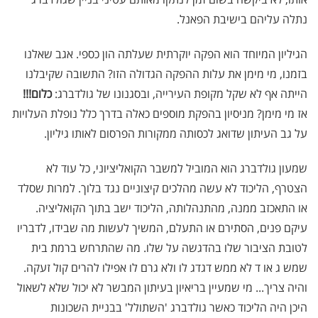
נתלה עליהם בישיבת הפאנל.
הגיליון המיוחד הוא הפקה יוקרתית שעלתה הון כספי. אגב שאלנו
בזמנו, מי מימן את עלות ההפקה הגדולה הזו? התשובה שקיבלנו
הייתה אף לא שקל מקופת העירייה, ובסגנונו של גולדברג:
כלום!!!
אז מי מימן? מניסיון בהפקת מוספים כאלה בדרך כלל נופלת העלויות
על גב העיתון שדואג לכסותה ממקורות הפרסום לאותו גיליון.
שמעון גולדברג הוא המוביל למשבר הקואליציוני, כל עוד לא
הצטרף, הליכוד לא עשה מהלכים קיצוניים נגד בלוך. למרות שסלד
או התאכזב ממנה, מהתנהלותה, הליכוד ישב בתוך הקואליציה.
עיקם פנים, הסתירם או התעלם, המשיך לעשות מה שבידו, לדבריו
לטובת הציבור שלו בהדגשה על שלו. מה שהתרחש ברמת בית
שמש ג או ד לא ממש דגדג לו ולא גרם לו אפילו להרים קול זעקה.
והיה צריך... מי שמעיין בריאיון בעיתון המבשר לא יכול שלא לשאול
היכן היה הליכוד כאשר גולדברג 'השתולל' בבניית השכונות