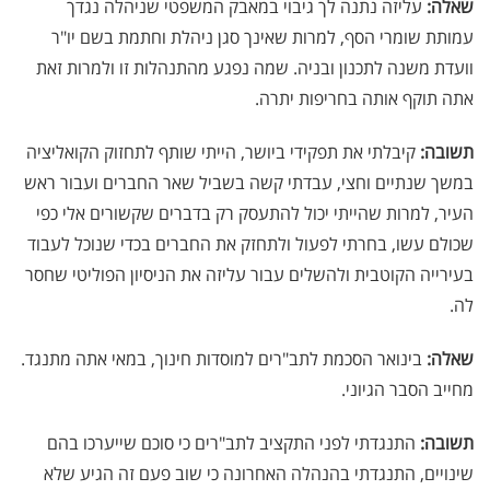
שאלה:
עליזה נתנה לך גיבוי במאבק המשפטי שניהלה נגדך
עמותת שומרי הסף, למרות שאינך סגן ניהלת וחתמת בשם יו"ר
וועדת משנה לתכנון ובניה. שמה נפגע מהתנהלות זו ולמרות זאת
אתה תוקף אותה בחריפות יתרה.
תשובה:
קיבלתי את תפקידי ביושר, הייתי שותף לתחזוק הקואליציה
במשך שנתיים וחצי, עבדתי קשה בשביל שאר החברים ועבור ראש
העיר, למרות שהייתי יכול להתעסק רק בדברים שקשורים אלי כפי
שכולם עשו, בחרתי לפעול ולתחזק את החברים בכדי שנוכל לעבוד
בעירייה הקוטבית ולהשלים עבור עליזה את הניסיון הפוליטי שחסר
לה.
שאלה:
בינואר הסכמת לתב"רים למוסדות חינוך, במאי אתה מתנגד.
מחייב הסבר הגיוני.
תשובה:
התנגדתי לפני התקציב לתב"רים כי סוכם שייערכו בהם
שינויים, התנגדתי בהנהלה האחרונה כי שוב פעם זה הגיע שלא