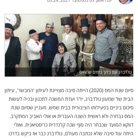
יום ראשון, 05 בספטמבר 2021, 05:24
גולדברג עם בלוך בימים שמחים
סיום שנת המס (2020) הייתה סיבה מצויינת לעיתון 'המבשר', עיתון
הבית של שמעון גולדברג, יו"ר ועדת המשנה לתכנון ובניה לעשות
סיכום ביניים בפעילותו הציבורית בבית שמש. מעניין שסיום שנת
המס נבחרה ולא ראשית השנה העברית או אולי האביב המתקרב.
דווקא המועד שנבחר היה סוף שנה קלנדרית כריסטיאנית. ואולי
היתה עוד סיבה שלא נכתבה מעולם, גולדברג כבר אז ביקש בדרכו