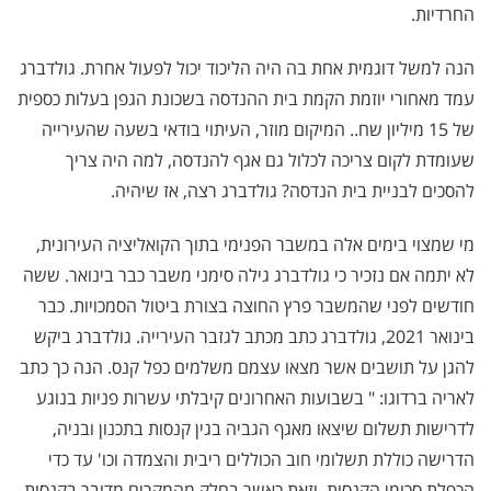
החרדיות.
הנה למשל דוגמית אחת בה היה הליכוד יכול לפעול אחרת. גולדברג
עמד מאחורי יוזמת הקמת בית ההנדסה בשכונת הגפן בעלות כספית
של 15 מיליון שח.. המיקום מוזר, העיתוי בודאי בשעה שהעירייה
שעומדת לקום צריכה לכלול גם אגף להנדסה, למה היה צריך
להסכים לבניית בית הנדסה? גולדברג רצה, אז שיהיה.
מי שמצוי בימים אלה במשבר הפנימי בתוך הקואליציה העירונית,
לא יתמה אם נזכיר כי גולדברג גילה סימני משבר כבר בינואר. ששה
חודשים לפני שהמשבר פרץ החוצה בצורת ביטול הסמכויות. כבר
בינואר 2021, גולדברג כתב מכתב לגזבר העירייה. גולדברג ביקש
להגן על תושבים אשר מצאו עצמם משלמים כפל קנס. הנה כך כתב
לאריה ברדוגו: " בשבועות האחרונים קיבלתי עשרות פניות בנוגע
לדרישות תשלום שיצאו מאגף הגביה בגין קנסות בתכנון ובניה,
הדרישה כוללת תשלומי חוב הכוללים ריבית והצמדה וכו' עד כדי
הכפלת סכומי הקנסות, וזאת כאשר בחלק מהמקרים מדובר בקנסות