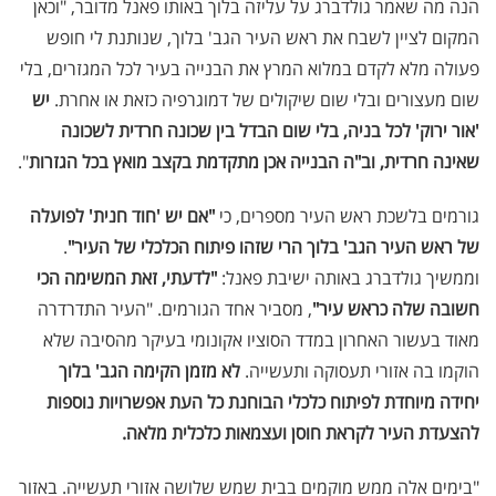
הנה מה שאמר גולדברג על עליזה בלוך באותו פאנל מדובר, "וכאן
המקום לציין לשבח את ראש העיר הגב' בלוך, שנותנת לי חופש
פעולה מלא לקדם במלוא המרץ את הבנייה בעיר לכל המגזרים, בלי
שום מעצורים ובלי שום שיקולים של דמוגרפיה כזאת או אחרת.
יש
'אור ירוק' לכל בניה, בלי שום הבדל בין שכונה חרדית לשכונה
שאינה חרדית, וב"ה הבנייה אכן מתקדמת בקצב מואץ בכל הגזרות
".
גורמים בלשכת ראש העיר מספרים, כי
"אם יש 'חוד חנית' לפועלה
של ראש העיר הגב' בלוך הרי שזהו פיתוח הכלכלי של העיר"
.
וממשיך גולדברג באותה ישיבת פאנל:
"לדעתי, זאת המשימה הכי
חשובה שלה כראש עיר"
, מסביר אחד הגורמים. "העיר התדרדרה
מאוד בעשור האחרון במדד הסוציו אקונומי בעיקר מהסיבה שלא
הוקמו בה אזורי תעסוקה ותעשייה.
לא מזמן הקימה הגב' בלוך
יחידה מיוחדת לפיתוח כלכלי הבוחנת כל העת אפשרויות נוספות
להצעדת העיר לקראת חוסן ועצמאות כלכלית מלאה.
"בימים אלה ממש מוקמים בבית שמש שלושה אזורי תעשייה. באזור