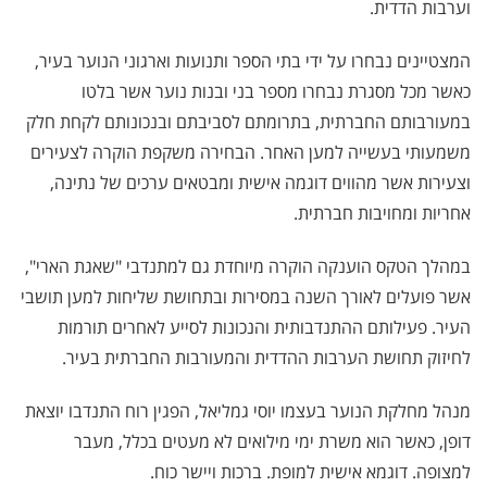
וערבות הדדית.
המצטיינים נבחרו על ידי בתי הספר ותנועות וארגוני הנוער בעיר,
כאשר מכל מסגרת נבחרו מספר בני ובנות נוער אשר בלטו
במעורבותם החברתית, בתרומתם לסביבתם ובנכונותם לקחת חלק
משמעותי בעשייה למען האחר. הבחירה משקפת הוקרה לצעירים
וצעירות אשר מהווים דוגמה אישית ומבטאים ערכים של נתינה,
אחריות ומחויבות חברתית.
במהלך הטקס הוענקה הוקרה מיוחדת גם למתנדבי "שאגת הארי",
אשר פועלים לאורך השנה במסירות ובתחושת שליחות למען תושבי
העיר. פעילותם ההתנדבותית והנכונות לסייע לאחרים תורמות
לחיזוק תחושת הערבות ההדדית והמעורבות החברתית בעיר.
מנהל מחלקת הנוער בעצמו יוסי גמליאל, הפגין רוח התנדבו יוצאת
דופן, כאשר הוא משרת ימי מילואים לא מעטים בכלל, מעבר
למצופה. דוגמא אישית למופת. ברכות ויישר כוח.