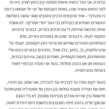
וברוח זו, אני נזכר בחוויה אישית ממחנה קיץ בחוץ לארץ. היה זה
לפני כחמש עשרה שנה, באחת השבתות של יוני יולי אוגוסט ב'רמה
ניו אינגלנד' - אחד מהקיצים הרבים והטובים שאני עושה בשלושת
העשורים האחרונים בקהילות בני נוער יהודי אמריקני. לא אשכח
שיחה מרגשת שהייתה לי עם חניכים בוגרים, 'נבונים' בכינויים
המקומי הקיצי. ה'נבונים' שוכנו אז באוהלים ציוריים, שלא
כעמיתיהם הצעירים שאיישו את צריפי העץ הקסומים. ישבתי על
ארגז פלסטיק, כך, בתווך, בלב אוהל. החניכים הבוגרים ניבטו אליי
ממיטותיהם, מיטות הקומתיים, מאזינים בקשב, עיניהם נבגדות,
נעצמות אט אט בהגיג מחלחל, בעוד אני מעלה הברותיי לאוויר
בשיחת נפש הומייה.
כעשר דקות נותרו עד לערבית ועד להבדלה, ואני אתם, עם חניכיי,
חווה את הפרדה משבת נפלאה בגן העדן של פסטורליה מפעימהעל
מדשאות ובין שדרות אורנים מגביהות וסוככות, לא בלי האגם
שנשקף אלינו ברוגע מימיו המנצנצים בחשכת היום היורדת לאטה.