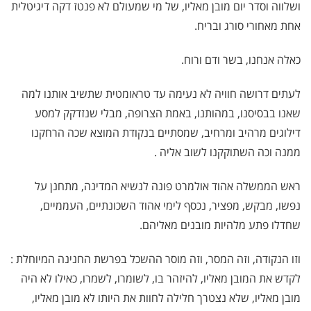
ושלווה וסדר יום מובן מאליו, של מי שמעולם לא פנטז דקה דיגיטלית
אחת מאחורי סורג ובריח.
כאלה אנחנו, בשר ודם ורוח.
לעתים דרושה חוויה לא נעימה עד טראומטית שתשיב אותנו למה
שאנו בבסיסנו, במהותנו, באמת הצרופה, מבלי שנזדקק למסע
דילוגים מרהיב ומרחיב, שמסתיים בנקודת המוצא שכה הרחקנו
ממנה וכה השתוקקנו לשוב אליה .
ראש הממשלה אהוד אולמרט פונה לנשיא המדינה, מתחנן על
נפשו, מבקש, מפציר, נכסף לימי אהוד השכונתיים, העממיים,
שחדלו פתע מלהיות מובנים מאליהם.
וזו הנקודה, וזה המסר, וזה מוסר ההשכל בפרשת החנינה המיוחלת :
לקדש את המובן מאליו, להיזהר בו, לשומרו, לשמרו, כאילו לא היה
מובן מאליו, שלא נצטרך חלילה לחוות את היותו לא מובן מאליו,