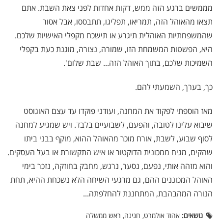
מממשים ברגע הזה ממש, דקות אחדות לפני צאת השבת. אתם
תצאו מהאוהל הזה, תמריאו, תפליגו, תתבססו, אבל אסור
שהמשפחתיות האוהלית תיגרע או תישכח מקפלי האישיות שלכם.
היא, הפשטות המשמחת הזו, שמורה, נצורה, מוגנת כעת בקפלי
השמיכות שלכם, בתוך האוהל הזה... שבת שלום'.
כך, בערך, השמעתי להם.
מאז הוספתי לפקוד את המחנה, ועודני פוקדו עד עצם האוגוסט
שיבוא עלינו לטובה, והפעם, לשבועיים בלבד. ויש שמגיע למחנה
לסוף שבוע, לשבת, אורח מוכר מהאוהל ההוא, מוקף בבני ביתו
שהקים, מגיח ממכונית הדוקטור או איש התקשורת או בעל העסקים.
והוא מזהה אותי, נפעם, נסער, נרגש, מחבק בחוזקה, נזכר בימי
האוהל המכוננים ההם, גם מרגעי השיחה הלא נשכחת ההיא, תחת
הנורה המהבהבת, המתחננת להחלפתה...
נושאים:
אהוד אולמרט, חנינה, ראש ממשלה