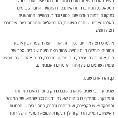
משיל האדם מעצמו, מעברו ומהרזומה המפואר, את כל סמלי
הסטאטוס, מגיח בדמותו האותנטית הסמויה, החבויה, בימים
כתיקונם, דמות האדם שבו, כמוני וכמוך, בהווייתו ההומאנית,
האלמנטארית, שוחרת השפיות, הנורמאליות והנורמטיביות. אולמרט
רוצה חופש.
אולמרט רוצה אור יום. נכון יותר, אהוד רוצה משפחה בין ארבע
אמותיה וכותליה היום יומיים. אהוד רוצה מיטה של בית, ספר של
בית. אהוד רוצה מכולת, מיני מרקט, מדרכה, רחוב. אהוד רוצה חופש
פעולה שממנו נהנה אחרון הזוטרים האנונימיים.
כן, זהו האדם שבנו.
שנים על גבי שנים שהאדם שבנו נדחק בחסות האגו המיתמר
והמזדקר , מתחלף לו בזהות שאולה, זמנית ככל שתהא, של המנהל
והמפקד ואיש הקריירה, ועוד כהנה וכהנה, במסע כיבושי הפסגות
האישיות, מפליג מרחיק והולך מנקודת המוצא המזניקה של רוגע