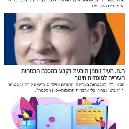
שהיה סגור יומיים, שלושה גנים ימשיכו להישאר בבית. ממש כמו כל ילדי
הסמינרים החרדיים.
ח.מ. העיר זוסמן תובעת לקבע בהסכם הבטחות
העירייה למוסדות חינוך
זוסמן: ״די להבטחות בעל־פה. ההורים והילדים צריכים קורת גג בטוחה
ולו״ז ביצוע ברור. בלי ערבויות חתומות—אין הסכמה״.