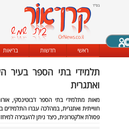
בס"ד
X סגירה
ראשי
חדשות
בריאות
דת
מצב שחור - לבן
קביעת ניגודיות
ואתגרית
מאות מתלמידי בתי הספר ז'בוטינסקי, אור
ים
גופן קריא
הגדלת האתר
חווייתית ואתגרית, במהלכה עברו התלמידים 
פסולת אלקטרונית, כיצד ניתן להעבירה למיחזור