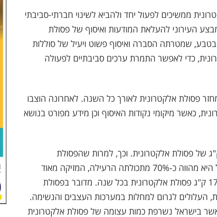
טרונית ממשיכים לפעול יחד ולהביא לשינוי חברתי-סביבתי
בצע העירוני להעלאת המודעות ואיסוף של פסולת
ת בטבע, שמטרתה הסברה ואיסוף פשוט ויעיל של סוללות
ונית, כדי לאפשר התמרת ערכים סביבתיים לפעולה
מחזר פסולת אלקטרונית לאורך כל השנה. לאחרונה הוצבו
ית, כאשר מיקומי נקודות האיסוף וכן מידע מפורט בנושא
שנה מייצרים אזרחי ישראל כ-160,000,000 ק"ג של פסולת אלקטרונית. וכך, למרות שהפסולת
האלקטרונית הינה רק כ-3% מכלל הפסולת, בפועל היא מהווה כ-70% מתכולתה הרעילה, המזיקה מאוד
לבריאות התושבים, כאשר כל תושב בארץ מייצר כ-17 ק"ג פסולת אלקטרונית בכל שנה. מדובר בפסולת
ית, העלולים לגרום למחלות במערכות העצבים והנשימה.
 כאשר בישראל נשרפת כמות עצומה של פסולת אלקטרונית