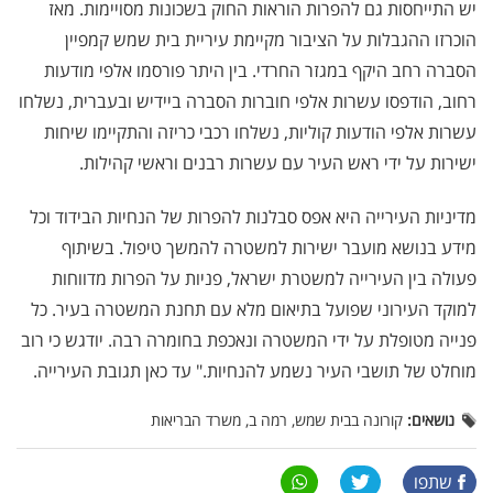
יש התייחסות גם להפרות הוראות החוק בשכונות מסויימות. מאז
הוכרזו ההגבלות על הציבור מקיימת עיריית בית שמש קמפיין
הסברה רחב היקף במגזר החרדי. בין היתר פורסמו אלפי מודעות
רחוב, הודפסו עשרות אלפי חוברות הסברה ביידיש ובעברית, נשלחו
עשרות אלפי הודעות קוליות, נשלחו רכבי כריזה והתקיימו שיחות
ישירות על ידי ראש העיר עם עשרות רבנים וראשי קהילות.
מדיניות העירייה היא אפס סבלנות להפרות של הנחיות הבידוד וכל
מידע בנושא מועבר ישירות למשטרה להמשך טיפול. בשיתוף
פעולה בין העירייה למשטרת ישראל, פניות על הפרות מדווחות
למוקד העירוני שפועל בתיאום מלא עם תחנת המשטרה בעיר. כל
פנייה מטופלת על ידי המשטרה ונאכפת בחומרה רבה. יודגש כי רוב
מוחלט של תושבי העיר נשמע להנחיות." עד כאן תגובת העירייה.
נושאים:
קורונה בבית שמש, רמה ב, משרד הבריאות
שתפו