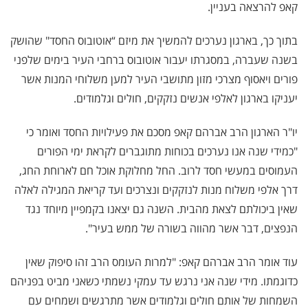
קאפ להרצאה בעניין.
בתוך כך, בארגון נערכים להמשיך את מיזם “אוטובוס החסד" שהושק
בשנה שעברה, במסגרתו יעבור אוטובוס ברחבי העיר בימים שלפני
פורים ויאסוף מצרכי מזון מתושבי העיר למען משלוחי המנות אשר
יעניקו בארגון לאלפי אנשים נזקקים, חולים וגלמודים.
יו"ר הארגון הרב אברהם קאפ מסכם את פעילויות החסד ואומר כי
"כמידי שנה אנו נערכים בכוחות מתוגברים לקראת ימי הפורים
העמוסים במעשי חסד לרוב. החל מחלוקת אוכל חם לארוחת החג,
דרך אלפי משלוח מנות לנזקקים ונצרכים ועד קריאת המגילה לאלה
שאין ביכולתם לצאת מהבית. השנה גם יצאנו בקמפיין מיוחד נגד
הנפצים, דבר אשר מהווה בשורה של ממש בעיר".
עוד אומר הרב אברהם קאפ: "למרות העומס הרב זהו סיפוק שאין
כדוגמתו. מידי שנה אני נרגש עד עמקי נשמתי כשאני מביט בפניהם
השמחות של אותם חולים וגלמודים אשר מתרגשים ושמחים עם