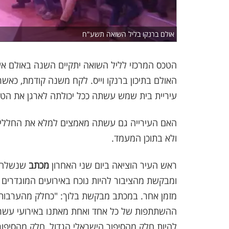
אולם ברנקו בליל השואה תשע"ח
הטכס המרכזי לליל השואה יתקיים השנה באולם אש
האולם בתיכון ברנקו וייס. לקח משנה קודמת, כאשר
עיריית בית שמש עשתה ככל יכולתה לארגן את הטכס
האם העירייה גם עשתה מאמצים למלא את החללים 
ולא בתוכן המעמד.
ראש העיר הוציאה ביום שני האחרון
מכתב
שנשלח ל
ומבקשת מהציבור להיות נוכח באירועים המוגדרים 
מזמן אחר. במכתב מבקשת בלוך: "כחלק מהערבות הה
ההשתתפות של כל אחד ואחת מאתנו באירועי עשרת 
להיות חלק מהסיפור הישראלי הגדול, חלק מהסיפור 