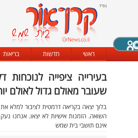
בס"ד
X סגירה
ראשי
חדשות
בריאות
בעירייה ציפייה לנוכחות 
דת
מצב שחור - לבן
קביעת ניגודיות
שעובר מאולם גדול לאולם יו
בלוך יצאה בקריאה דרמטית לציבור למלא את ה
ים
גופן קריא
הגדלת האתר
השואה. הזמנות אישיות לא יצאו. אנחנו נעקו
אינם תושבי בית שמש