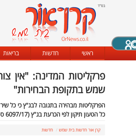
בס"ד
X סגירה
ראשי
חדשות
בריאות
פרקליטות המדינה: "אין צו
דת
מצב שחור - לבן
קביעת ניגודיות
שמש בתקופת הבחירות"
הפרקליטות מבהירה בתגובה לבג"ץ כי כל שיר
ים
גופן קריא
הגדלת האתר
כל הטעון תיקון לפי הכרעת בג"ץ (6097/17 סולטן נ' השר לשירותי דת) טרם בוצע
קרן אור חדשות בית שמש
חדשות