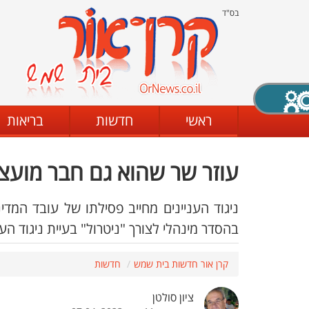
בס"ד
X סגירה
ראשי
חדשות
בריאות
עוזר שר שהוא גם חבר מועצ
דת
מצב שחור - לבן
קביעת ניגודיות
ניגוד העניינים מחייב פסילתו של עובד המד
בהסדר מינהלי לצורך "ניטרול" בעיית ניגוד הע
ים
גופן קריא
הגדלת האתר
קרן אור חדשות בית שמש
חדשות
ציון סולטן