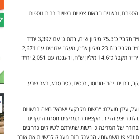
ספתח, ובשנים הבאות צפויות רשויות רבות נוספות
בין הרשויות הבולטות: קריית גת ששיווקה 4,217 יח״ד תקבל כ־75.3 מיליון ש”ח, רמת גן עם 3,397 יח״ד
תקבל כ־31.7 מיליון ש”ח, פתח תקווה עם 3,148 יח״ד תקבל כ־23.6 מיליון ש”ח, מעלה אדומים עם 2,671
יח״ד תקבל כ־23.6 מיליון ש”ח, הרצליה עם 2,115 יח״ד תקבל כ־14.6 מיליון ש”ח, ורעננה עם 2,051 יח״ד
ב, בת ים, יהוד-מונוסון, רכסים, כפר סבא, באר שבע
ל, עידן מועלם: ״רשות מקרקעי ישראל רואה ברשויות
דלת היצע הדיור. הקצאת התמריצים חסרת התקדים,
ש"ח, היא אמירה ברורה של המדינה כי רשות שתירתם לשיווקים נרחבים
 ובאופן משמעותי. המענק הזה מעניק לרשויות את אורך