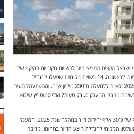
י ישראל מקצים תמריצי דיור לרשויות מקומיות בהיקף של
למעלה מ־230 מיליון ש”ח לעידוד הגדלת היצע הדיור. לראשונה, 14 רשויות מקומיות שפעלו להגדיל
משמעותית את היקף יחידות הדיור בשטחן בשנת 2025 זכאיות ללמעלה מ־230 מיליון ש”ח. וההפתעה? העיר
 לא נכללת ברשימת מקבלי המענקים. רק טעות? אולי סמוטריץ שיבוא
כלל הרשויות קידמו שיווקים והיתרים בתחומן בהיקף של כ־30 אלף יחידות דיור במהלך שנת 2025. המענק
לטון המקומי להגדלת היצע הדיור בתחומו. מדובר