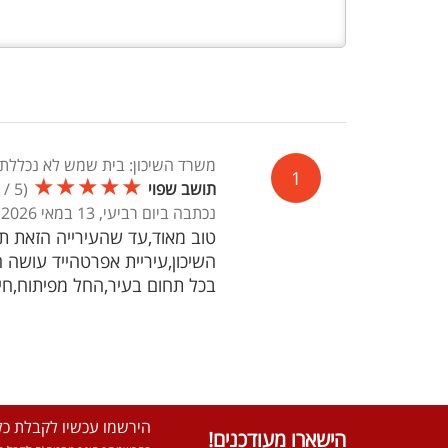
משרד השיכון: בית שמש לא נכללת ב
1
★
★
★
★
★
תושב שפוי
(
5
/
5
נכתבה ביום רביעי, 13 במאי 2026, 01:49
טוב מאוד,עד שהעירייה הזאת ת
השיכון,עיריית אפרטהייד עושה ה
בכל תחום בעיר,החל מפיתוח,חיד
הירשמו עכשיו לקבלת כל 
הישארו מעודכנים!