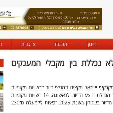
חינוך
תרבות
צרכנות
ד
א נכללת בין מקבלי המענקים
מקרקעי ישראל מקצים תמריצי דיור לרשויות מקומיות
בהיקף של למעלה מ־230 מיליון ש”ח לעידוד הגדלת היצע הדיור. לראשונה, 14 רשויות מקומיות
שפעלו להגדיל משמעותית את היקף יחידות הדיור בשטחן בשנת 2025 זכאיות ללמעלה מ־230