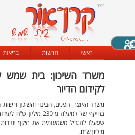
בס"ד
X סגירה
ראשי
חדשות
בריאות
משרד השיכון: בית שמש ל
דת
מצב שחור - לבן
קביעת ניגודיות
לקידום הדיור
משרד האוצר, הפנים, הבינוי והשיכון ורשות 
ים
גופן קריא
הגדלת האתר
מיליון ש”ח.