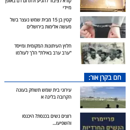
קורא לציבור להגיע ולתרום דם באופן
מיידי
קטין בן 15 מבית שמש נעצר בשל
מעשה אלימות בירושלים
חלוץ העיתונות המקומית ומייסד
"ערב ערב באילת" הלך לעולמו
חם בקרן אור:
עירוני בית שמש תשחק בעונה
הקרובה בליגה א
רוצים נשים בכנסת? היכנסו
והשפיעו...