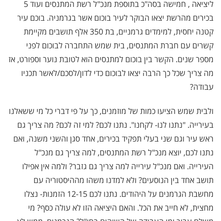
ליציאה , חמישה בסה"כ בתוספת מנכ"ל רשת המתנסים ועוד 5
בכירים מהרשת יצאו הבוקר לעיר בוכום אשר בגרמניה. בוכם עיר
קטנה יחסית, למימדים גרמניים, בת 350 אלף תושבים מקיימת
קשרים עם חברת המתנסים, בית שמש התחברה לבוכום לפני
מספר שנים. הקשר בין בוכום למתנסים הוא לטובת נוער וספורט, אז
מה צריך שכל כך הרבה יצאו לבוכום כדי לדון/לסכם/לאשר תכניו
עבודה?
ולבית שמש הציעו כמות של מוזמנים, כך על פי דברי כל מי ששאלנו
בעירייה. "נתנו לנו- לקחנו". נתנו לכם? למי זה לכם? מה צריך גם
ראש עיר וגם שני בעלי תפקיד בכירים, אחד סגן והשני משנה, ואם
נתנו לכם, יוצא מנכ"ל רשת המתנסים, למה צריך גם מנכ"ל
העירייה. ואם מנכ"ל עירייה למה צריך גם גזבר? ולמה אין אפילו
תושב אחד בין הנוסעים? ולא למדנו משהו מההיסטוריה עם
מחשבת הגרמנים על היהודים. נתנו לכם 12-15 הזמנות- נצלו
מחצית, לא חייב את הכל. והאם היציאה הזו לא עולה כסף? מי