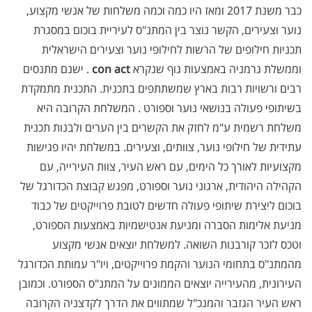
כבר משנת 2017 ומאז היו כמה וכמה משלחות של אנשי מקצוע,
נוער וצעירים, הקשר נוצר בין המתנ"ס לעיריית בוכום במסגרת
תכניות חילופים של הרשות לחילופי נוער וצעירים הישראלית
וממשלת גרמניה באמצעות גוף שנקרא
con act
. ישנם מתנסים
רבים ורשויות רבות בארץ שמשתתפים בתכנית. התכנית מתמקדת
בשיתופי פעולה בנושאי נוער וספורט . המשלחת הקרובה היא
משלחת רשמית ע"מ לחזק את הקשרים בין הערים ולבנות תכנית
עתידית של חילופי נוער, צוותים, וצעירים. במשלחת יהיו פגישות
מקצועיות לאורך כל הימים, עם ראש העיר, צוות העירייה, עם
הקהילה היהודית, ארגוני נוער וספורט, מפגש קבוצת הכדורגל של
בוכום ליצירת שיתופי פעולה חדשים לטובת פרוייקטים של כבוד
מניעת אלימות הסברה ומניעת אנטישמיות באמצעות הספורט,
וטכס לזכר קורבנות השואה. למשלחת יוצאים אנשי מקצוע
מהמתנ"ס בתחומי הנוער והקמת פרוייקטים, ויו"ר עמותת הכדורגל
העירונית, מהעירייה יוצאים הממונים על המתנ"ס הספורט. וכמובן
ראש העיר הגזבר והמנכ"ל שמתווים את הדרך לקדצניה הקרובה