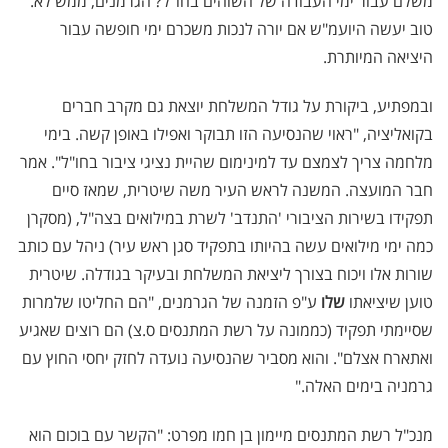
משלם עבור ימי העבודה של השוהים בחו"ל? הגרמנים, ממש לא.
טוב יעשה היועמ"ש אם יורה לנכות משכרם ימי חופשה עבור
היציאה המיותרת.
ובמפתיע, ביקורת על גודל המשלחת יוצאת גם מקרב חברים
בקואליציה, "ראוי שהנסיעה הזו תבוקר ואפילו באופן קשה. בימי
מלחמה צריך לצמצם עד למינימום שהיית נציגי ציבור בחו"ל". אמר
חבר המועצה. המשנה לראש העיר משה שיטרית, שמאז סיים
תפקידו בשירות הציבורי 'התנדב' לשרת במילואים בצה"ל, (מסקרן
כמה ימי מילואים עשה בהיותו בתפקיד סגן ראש עיר) ניהל עם כותב
שורות אלו ויכוח בצורך ליציאת המשלחת ובעיקר בגודלה. שיטרית
טוען שיציאתו
שלו
ע"פ הזמנה של הגרמנים, "הם החליטו שלמרות
שסיימתי תפקיד (כממונה על רשת המתנסים ס.צ) הם רוצים שאגיע
ואתארח אצלם". והוא מסביר שהנסיעה נועדה לחזק יחסי החוץ עם
גרמניה בימים האלה."
מנכ"ל רשת המתנסים מיימון בן חמו מפרט: "הקשר עם בוכום הוא