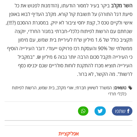
השר מקלב
ביקר בעיר למסור הודעתו, (הזדמנות לפגוש את כל
סיעת דגל התורה) על תשובת קול קורא. מקלב העדיף לבוא באופן
אישי ולקיים טכס ל, קצת יחסי ציבור לא יזיק. במסגרת ההסכם (?!!!),
שנחתם עם הרשות לפיתוח כלכלי-חברתי במגזר החרדי, יוקצה
תקציב כולל של 1.6 מיליון ש"ח לעיריית בית שמש, עם מימון
ממשלתי של 90% והעסקת רכז פרויקט ייעודי. דובר העירייה הוסיף
כי העירייה תקבל סכום הרבה יותר גבוה 6 מיליון ₪. "במקביל
העירייה תוציא מכרז להתקנת לוחות סולריים שגם יכניסו כסף
לרשות". מה הקשר, לא ברור.
נושאים:
המשרד לשיוויון חברתי, אורי מקלב, בית שמש, הרשות לפיתוח
כלכלי חרדי
שתפו
אפליקציית