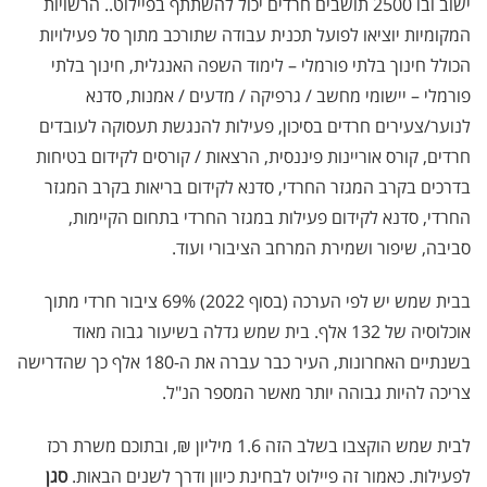
ישוב ובו 2500 תושבים חרדים יכול להשתתף בפיילוט.. הרשויות
המקומיות יוציאו לפועל תכנית עבודה שתורכב מתוך סל פעילויות
הכולל חינוך בלתי פורמלי – לימוד השפה האנגלית, חינוך בלתי
פורמלי – יישומי מחשב / גרפיקה / מדעים / אמנות, סדנא
לנוער/צעירים חרדים בסיכון, פעילות להנגשת תעסוקה לעובדים
חרדים, קורס אוריינות פיננסית, הרצאות / קורסים לקידום בטיחות
בדרכים בקרב המגזר החרדי, סדנא לקידום בריאות בקרב המגזר
החרדי, סדנא לקידום פעילות במגזר החרדי בתחום הקיימות,
סביבה, שיפור ושמירת המרחב הציבורי ועוד
.
בבית שמש יש לפי הערכה (בסוף 2022) 69% ציבור חרדי מתוך
אוכלוסיה של 132 אלף. בית שמש גדלה בשיעור גבוה מאוד
בשנתיים האחרונות, העיר כבר עברה את ה-180 אלף כך שהדרישה
צריכה להיות גבוהה יותר מאשר המספר הנ"ל.
לבית שמש הוקצבו בשלב הזה 1.6 מיליון ₪, ובתוכם משרת רכז
לפעילות. כאמור זה פיילוט לבחינת כיוון ודרך לשנים הבאות.
סגן